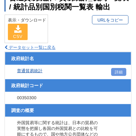
/ 統計品別国別税関一覧表 輸出
表示・ダウンロード
URLをコピー
CSV
データセット一覧に戻る
政府統計名
普通貿易統計
詳細
政府統計コード
00350300
調査の概要
外国貿易等に関する統計は、日本の貿易の
実態を把握し各国の外国貿易との比較を可
能にするもので、国や地方公共団体などの