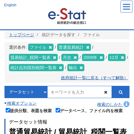
メ
English
イ
ン
コ
ン
テ
ン
ツ
トップページ
統計データを探す
ファイル
に
移
動
選択条件:
ファイル
普通貿易統計
貿易統計_税関一覧表
月次
2009年
12月
統計品別国別税関一覧表
輸出
政府統計一覧に戻る（すべて解除）
検索オプション
検索のしかた
提供分類、表題を検索
データベース、ファイル内を検索
データセット情報
普通貿易統計 / 貿易統計_税関一覧表