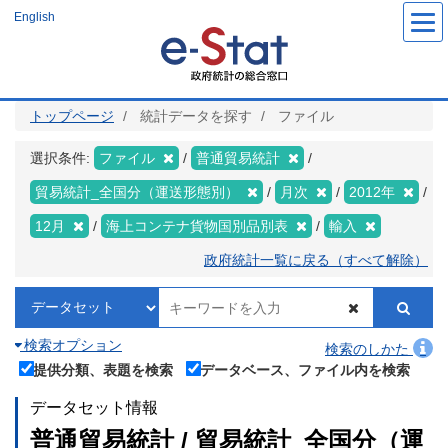
メ
English
イ
ン
コ
ン
テ
ン
ツ
トップページ
統計データを探す
ファイル
に
移
動
選択条件:
ファイル
普通貿易統計
貿易統計_全国分（運送形態別）
月次
2012年
12月
海上コンテナ貨物国別品別表
輸入
政府統計一覧に戻る（すべて解除）
検索オプション
検索のしかた
提供分類、表題を検索
データベース、ファイル内を検索
データセット情報
普通貿易統計 / 貿易統計_全国分（運