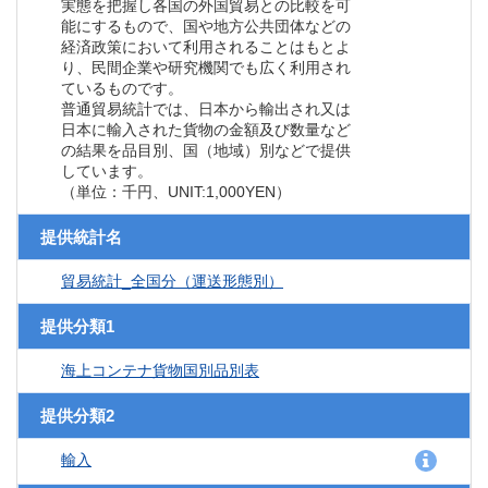
実態を把握し各国の外国貿易との比較を可
能にするもので、国や地方公共団体などの
経済政策において利用されることはもとよ
り、民間企業や研究機関でも広く利用され
ているものです。
普通貿易統計では、日本から輸出され又は
日本に輸入された貨物の金額及び数量など
の結果を品目別、国（地域）別などで提供
しています。
（単位：千円、UNIT:1,000YEN）
提供統計名
貿易統計_全国分（運送形態別）
提供分類1
海上コンテナ貨物国別品別表
提供分類2
輸入