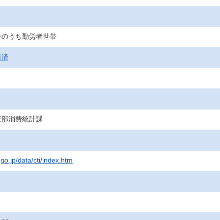
帯のうち勤労者世帯
経済
査部消費統計課
.go.jp/data/cti/index.htm