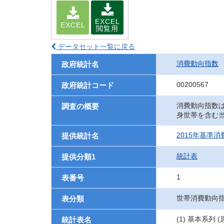
EXCEL
EXCEL
閲覧用
データセット一覧に戻る
消費動向指数
政府統計名
00200567
政府統計コード
消費動向指数
調査の概要
身世帯を含む
2015年基準
提供統計名
統計表
提供分類1
1
表番号
世帯消費動向
表分類
(1) 基本系列 
統計表名