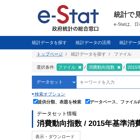
メ
イ
ン
統計で
コ
ン
テ
e-Stat
ン
ツ
に
移
統計データを探す
統計データの活用
統計デー
動
トップページ
統計データを探す
ファイル
選択条件:
ファイル
消費動向指数
201
検索オプション
提供分類、表題を検索
データベース、ファイル
データセット情報
消費動向指数 / 2015年基準消
表示・ダウンロード