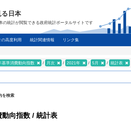
見る日本
は、日本の統計が閲覧できる政府統計ポータルサイトです
タの高度利用
統計関連情報
リンク集
5年基準消費動向指数
月次
2021年
5月
統計表
内を検索
費動向指数 / 統計表