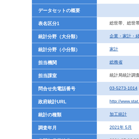
データセットの概要
総世帯、総世
表名区分1
企業・家計・
統計分野（大分類）
家計
統計分野（小分類）
総務省
担当機関
統計局統計調
担当課室
03-5273-1014
問合せ先電話番号
http://www.stat
政府統計URL
加工統計
統計の種類
2021年 5月
調査年月