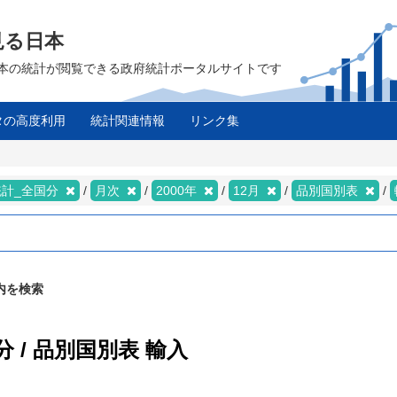
見る日本
は、日本の統計が閲覧できる政府統計ポータルサイトです
タの高度利用
統計関連情報
リンク集
統計_全国分
月次
2000年
12月
品別国別表
内を検索
 / 品別国別表 輸入