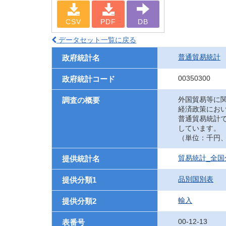
CSV
PDF
DB
データセット一覧に戻る
普通貿易統計
政府統計名
00350300
政府統計コード
外国貿易等に
調査の概要
経済政策にお
普通貿易統計
しています。
（単位：千円、UN
貿易統計_全国
提供統計名
品別国別表
提供分類1
輸入
提供分類2
00-12-13
表番号