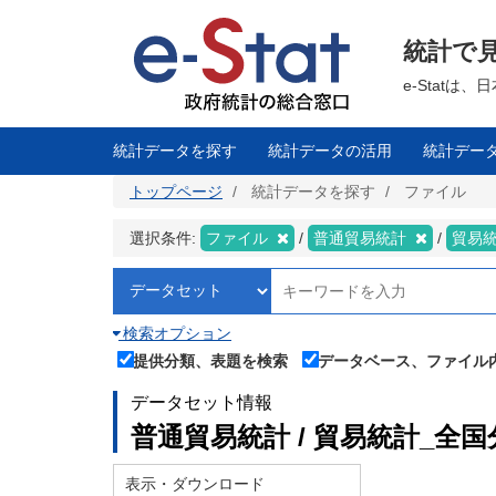
メ
イ
ン
統計で
コ
ン
テ
e-Stat
ン
ツ
に
移
統計データを探す
統計データの活用
統計デー
動
トップページ
統計データを探す
ファイル
選択条件:
ファイル
普通貿易統計
貿易
検索オプション
提供分類、表題を検索
データベース、ファイル
データセット情報
普通貿易統計 / 貿易統計_全国分
表示・ダウンロード