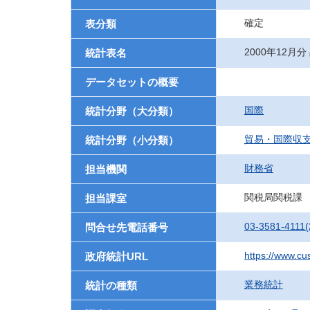
確定
表分類
2000年12月分
統計表名
データセットの概要
国際
統計分野（大分類）
貿易・国際収
統計分野（小分類）
財務省
担当機関
関税局関税課
担当課室
03-3581-4111(
問合せ先電話番号
https://www.cu
政府統計URL
業務統計
統計の種類