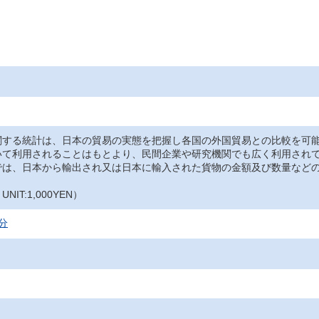
関する統計は、日本の貿易の実態を把握し各国の外国貿易との比較を可
いて利用されることはもとより、民間企業や研究機関でも広く利用され
では、日本から輸出され又は日本に輸入された貨物の金額及び数量など
IT:1,000YEN）
分