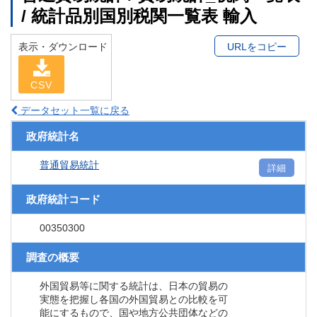
/ 統計品別国別税関一覧表 輸入
表示・ダウンロード
URLをコピー
CSV
データセット一覧に戻る
政府統計名
普通貿易統計
詳細
政府統計コード
00350300
調査の概要
外国貿易等に関する統計は、日本の貿易の
実態を把握し各国の外国貿易との比較を可
能にするもので、国や地方公共団体などの