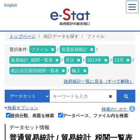
メ
English
イ
ン
コ
ン
テ
ン
ツ
トップページ
統計データを探す
ファイル
に
移
動
選択条件:
ファイル
普通貿易統計
貿易統計_税関一覧表
月次
2013年
12月
統計品別国別税関一覧表
輸入
政府統計一覧に戻る（すべて解除）
検索オプション
検索のしかた
提供分類、表題を検索
データベース、ファイル内を検索
データセット情報
普通貿易統計 / 貿易統計_税関一覧表