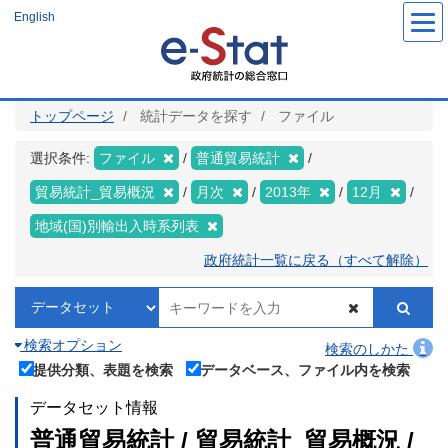
メ
English
イ
ン
コ
ン
テ
ン
ツ
トップページ
統計データを探す
ファイル
に
移
動
選択条件:
ファイル
普通貿易統計
貿易統計_貿易概況
月次
2013年
12月
地域(国)別輸出入時系列表
政府統計一覧に戻る（すべて解除）
検索オプション
検索のしかた
提供分類、表題を検索
データベース、ファイル内を検索
データセット情報
普通貿易統計 / 貿易統計_貿易概況 /