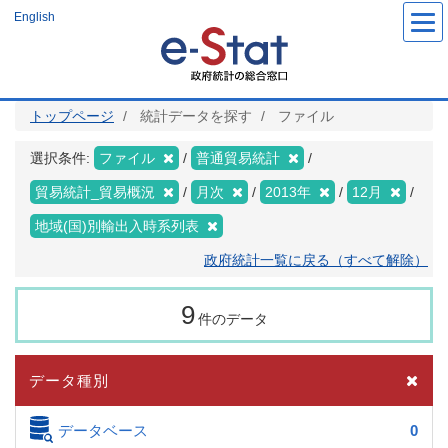
メ
English
イ
ン
コ
ン
テ
ン
ツ
トップページ
統計データを探す
ファイル
に
移
動
選択条件:
ファイル
普通貿易統計
貿易統計_貿易概況
月次
2013年
12月
地域(国)別輸出入時系列表
政府統計一覧に戻る（すべて解除）
9
件のデータ
データ種別
データベース
0