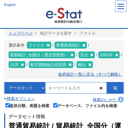
メ
English
イ
ン
コ
ン
テ
ン
ツ
トップページ
統計データを探す
ファイル
に
移
動
選択条件:
ファイル
普通貿易統計
貿易統計_全国分（運送形態別）
月次
2002年
12月
航空貨物統計品別表
輸出
政府統計一覧に戻る（すべて解除）
検索オプション
検索のしかた
提供分類、表題を検索
データベース、ファイル内を検索
データセット情報
普通貿易統計 / 貿易統計_全国分（運