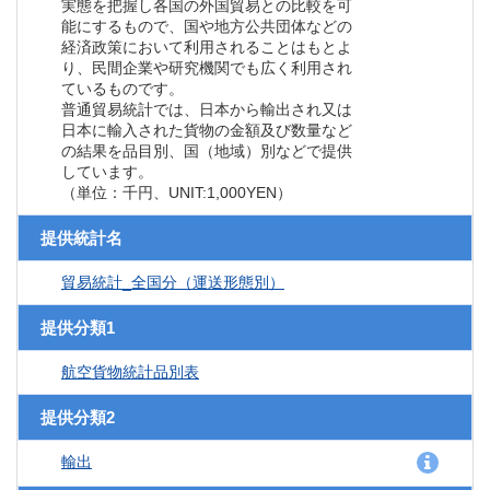
実態を把握し各国の外国貿易との比較を可
能にするもので、国や地方公共団体などの
経済政策において利用されることはもとよ
り、民間企業や研究機関でも広く利用され
ているものです。
普通貿易統計では、日本から輸出され又は
日本に輸入された貨物の金額及び数量など
の結果を品目別、国（地域）別などで提供
しています。
（単位：千円、UNIT:1,000YEN）
提供統計名
貿易統計_全国分（運送形態別）
提供分類1
航空貨物統計品別表
提供分類2
輸出