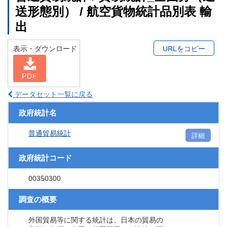
送形態別） / 航空貨物統計品別表 輸
出
表示・ダウンロード
URLをコピー
PDF
データセット一覧に戻る
政府統計名
普通貿易統計
詳細
政府統計コード
00350300
調査の概要
外国貿易等に関する統計は、日本の貿易の