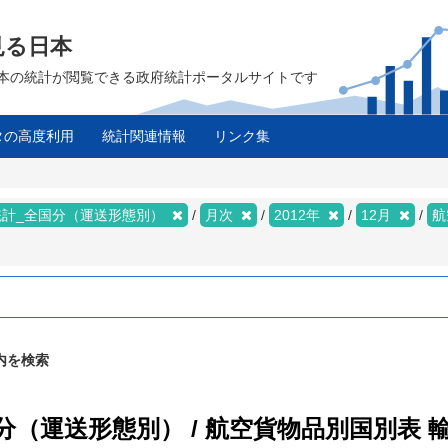
見る日本
は、日本の統計が閲覧できる政府統計ポータルサイトです
タの高度利用
統計関連情報
リンク集
統計_全国分（運送形態別）
月次
2012年
12月
航
内を検索
国分（運送形態別） / 航空貨物品別国別表 