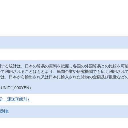
関する統計は、日本の貿易の実態を把握し各国の外国貿易との比較を可
いて利用されることはもとより、民間企業や研究機関でも広く利用され
では、日本から輸出され又は日本に輸入された貨物の金額及び数量など
IT:1,000YEN）
国分（運送形態別）
国別表