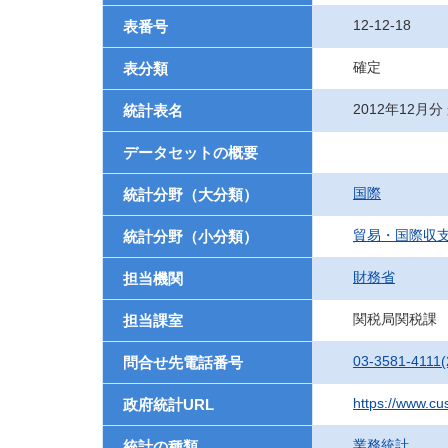
12-12-18
表番号
確定
表分類
2012年12月分
統計表名
データセットの概要
国際
統計分野（大分類）
貿易・国際収
統計分野（小分類）
財務省
担当機関
関税局関税課
担当課室
03-3581-4111(
問合せ先電話番号
https://www.cu
政府統計URL
業務統計
統計の種類