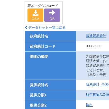
表示・ダウンロード
CSV
DB
データセット一覧に戻る
普通貿易統計
政府統計名
00350300
政府統計コード
外国貿易等に
調査の概要
経済政策にお
普通貿易統計
しています。
（単位：千円、UN
貿易統計_全
提供統計名
航空貨物品別
提供分類1
輸出
提供分類2