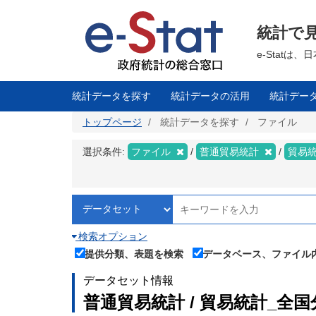
メ
イ
ン
統計で
コ
ン
テ
e-Stat
ン
ツ
に
移
統計データを探す
統計データの活用
統計デー
動
トップページ
統計データを探す
ファイル
選択条件:
ファイル
普通貿易統計
貿易
検索オプション
提供分類、表題を検索
データベース、ファイル
データセット情報
普通貿易統計 / 貿易統計_全