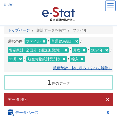
メ
English
イ
ン
コ
ン
テ
ン
ツ
トップページ
統計データを探す
ファイル
に
移
動
選択条件:
ファイル
普通貿易統計
貿易統計_全国分（運送形態別）
月次
2024年
12月
航空貨物統計品別表
輸入
政府統計一覧に戻る（すべて解除）
1
件のデータ
データ種別
データベース
0