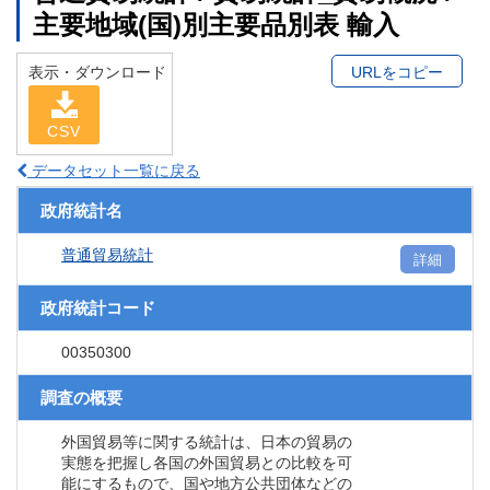
主要地域(国)別主要品別表 輸入
表示・ダウンロード
URLをコピー
CSV
データセット一覧に戻る
政府統計名
普通貿易統計
詳細
政府統計コード
00350300
調査の概要
外国貿易等に関する統計は、日本の貿易の
実態を把握し各国の外国貿易との比較を可
能にするもので、国や地方公共団体などの