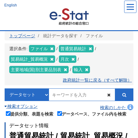
メ
English
イ
ン
コ
ン
テ
ン
ツ
トップページ
統計データを探す
ファイル
に
移
動
選択条件:
ファイル
普通貿易統計
貿易統計_貿易概況
月次
主要地域(国)別主要品別表
輸入
政府統計一覧に戻る（すべて解除）
検索オプション
検索のしかた
提供分類、表題を検索
データベース、ファイル内を検索
データセット情報
普通貿易統計 / 貿易統計_貿易概況 /