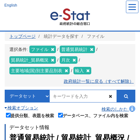
メ
English
イ
ン
コ
ン
テ
ン
ツ
トップページ
統計データを探す
ファイル
に
移
動
選択条件:
ファイル
普通貿易統計
貿易統計_貿易概況
月次
主要地域(国)別主要品別表
輸入
政府統計一覧に戻る（すべて解除）
検索オプション
検索のしかた
提供分類、表題を検索
データベース、ファイル内を検索
データセット情報
普通貿易統計 / 貿易統計_貿易概況 /