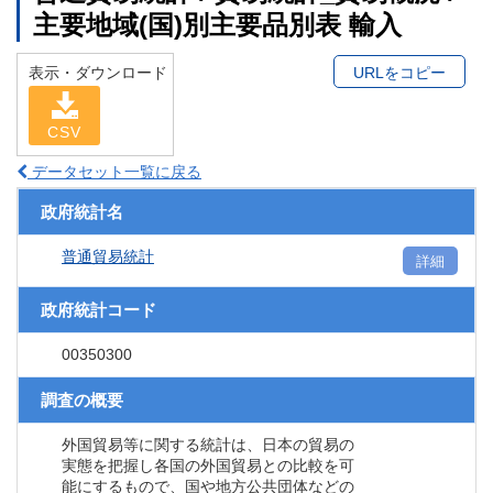
主要地域(国)別主要品別表 輸入
表示・ダウンロード
URLをコピー
CSV
データセット一覧に戻る
政府統計名
普通貿易統計
詳細
政府統計コード
00350300
調査の概要
外国貿易等に関する統計は、日本の貿易の
実態を把握し各国の外国貿易との比較を可
能にするもので、国や地方公共団体などの