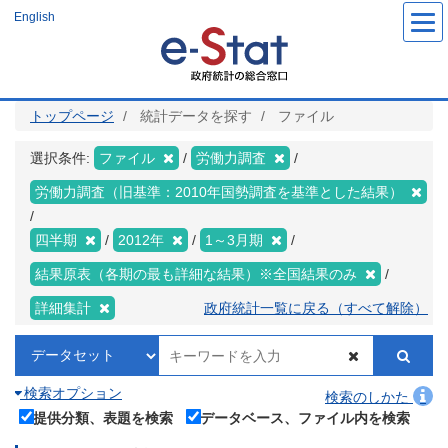
メ
English
イ
ン
コ
ン
テ
ン
ツ
トップページ
統計データを探す
ファイル
に
移
動
選択条件:
ファイル
労働力調査
労働力調査（旧基準：2010年国勢調査を基準とした結果）
四半期
2012年
1～3月期
結果原表（各期の最も詳細な結果）※全国結果のみ
詳細集計
政府統計一覧に戻る（すべて解除）
検索オプション
検索のしかた
提供分類、表題を検索
データベース、ファイル内を検索