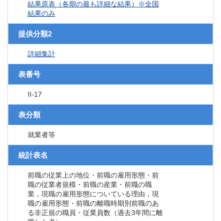
結果原表（各期の最も詳細な結果）※全国
結果のみ
提供分類2
詳細集計
表番号
II-17
表分類
就業者等
統計表名
前職の従業上の地位・前職の雇用形態・前
職の従業者規模・前職の産業・前職の職
業，現職の雇用形態についている理由，現
職の雇用形態・前職の離職時期別前職のあ
る非正規の職員・従業員数（過去3年間に離