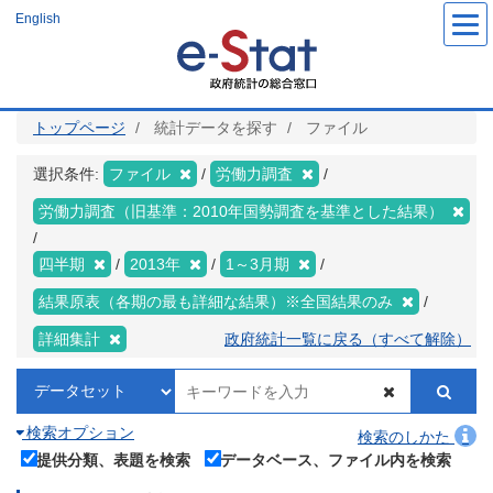
メ
English
イ
ン
コ
ン
テ
ン
ツ
トップページ
統計データを探す
ファイル
に
移
動
選択条件:
ファイル
労働力調査
労働力調査（旧基準：2010年国勢調査を基準とした結果）
四半期
2013年
1～3月期
結果原表（各期の最も詳細な結果）※全国結果のみ
詳細集計
政府統計一覧に戻る（すべて解除）
検索オプション
検索のしかた
提供分類、表題を検索
データベース、ファイル内を検索