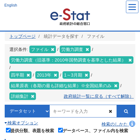
メ
English
イ
ン
コ
ン
テ
ン
ツ
トップページ
統計データを探す
ファイル
に
移
動
選択条件:
ファイル
労働力調査
労働力調査（旧基準：2010年国勢調査を基準とした結果）
四半期
2013年
1～3月期
結果原表（各期の最も詳細な結果）※全国結果のみ
詳細集計
政府統計一覧に戻る（すべて解除）
検索オプション
検索のしかた
提供分類、表題を検索
データベース、ファイル内を検索