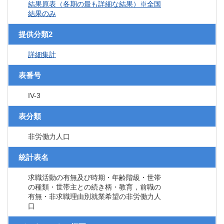
結果原表（各期の最も詳細な結果）※全国
結果のみ
提供分類2
詳細集計
表番号
IV-3
表分類
非労働力人口
統計表名
求職活動の有無及び時期・年齢階級・世帯
の種類・世帯主との続き柄・教育，前職の
有無・非求職理由別就業希望の非労働力人
口