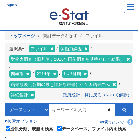
メ
English
イ
ン
コ
ン
テ
ン
ツ
トップページ
統計データを探す
ファイル
に
移
動
選択条件:
ファイル
労働力調査
労働力調査（旧基準：2010年国勢調査を基準とした結果）
四半期
2014年
1～3月期
結果原表（各期の最も詳細な結果）※全国結果のみ
詳細集計
政府統計一覧に戻る（すべて解除）
検索オプション
検索のしかた
提供分類、表題を検索
データベース、ファイル内を検索