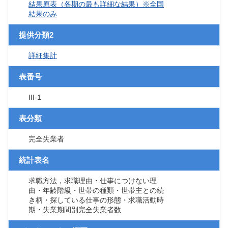
結果原表（各期の最も詳細な結果）※全国
結果のみ
提供分類2
詳細集計
表番号
III-1
表分類
完全失業者
統計表名
求職方法，求職理由・仕事につけない理
由・年齢階級・世帯の種類・世帯主との続
き柄・探している仕事の形態・求職活動時
期・失業期間別完全失業者数