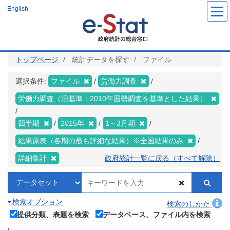
メ
English
イ
ン
コ
ン
テ
ン
ツ
トップページ
統計データを探す
ファイル
に
移
動
選択条件:
ファイル
労働力調査
労働力調査（旧基準：2010年国勢調査を基準とした結果）
四半期
2015年
1～3月期
結果原表（各期の最も詳細な結果）※全国結果のみ
詳細集計
政府統計一覧に戻る（すべて解除）
検索オプション
検索のしかた
提供分類、表題を検索
データベース、ファイル内を検索