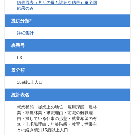
結果原表（各期の最も詳細な結果）※全国
結果のみ
提供分類2
詳細集計
表番号
I-3
表分類
15歳以上人口
統計表名
就業状態・従業上の地位・雇用形態・農林
業・非農林業・求職理由・前職の離職理
由・探している仕事の形態・就業希望の有
無・非求職理由，年齢階級・教育，世帯主
との続き柄別15歳以上人口