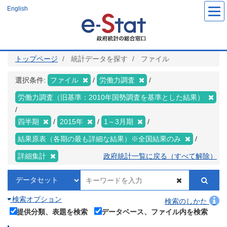
メ
English
イ
ン
コ
ン
テ
ン
ツ
トップページ
統計データを探す
ファイル
に
移
動
選択条件:
ファイル
労働力調査
労働力調査（旧基準：2010年国勢調査を基準とした結果）
四半期
2015年
1～3月期
結果原表（各期の最も詳細な結果）※全国結果のみ
詳細集計
政府統計一覧に戻る（すべて解除）
検索オプション
検索のしかた
提供分類、表題を検索
データベース、ファイル内を検索