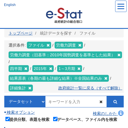
メ
English
イ
ン
コ
ン
テ
ン
ツ
トップページ
統計データを探す
ファイル
に
移
動
選択条件:
ファイル
労働力調査
労働力調査（旧基準：2010年国勢調査を基準とした結果）
四半期
2015年
1～3月期
結果原表（各期の最も詳細な結果）※全国結果のみ
詳細集計
政府統計一覧に戻る（すべて解除）
検索オプション
検索のしかた
提供分類、表題を検索
データベース、ファイル内を検索