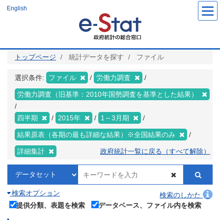
メ
English
イ
ン
コ
ン
テ
ン
ツ
トップページ
統計データを探す
ファイル
に
移
動
選択条件:
ファイル
労働力調査
労働力調査（旧基準：2010年国勢調査を基準とした結果）
四半期
2015年
1～3月期
結果原表（各期の最も詳細な結果）※全国結果のみ
詳細集計
政府統計一覧に戻る（すべて解除）
検索オプション
検索のしかた
提供分類、表題を検索
データベース、ファイル内を検索