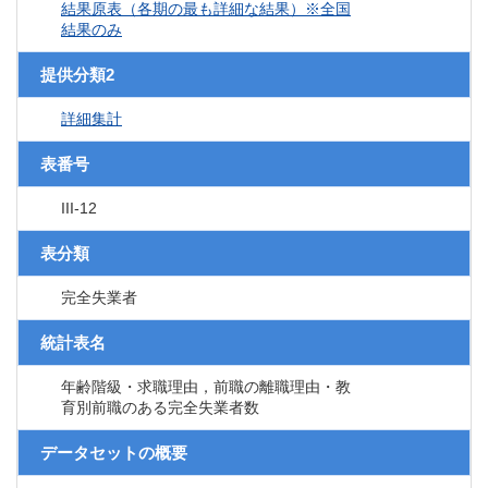
結果原表（各期の最も詳細な結果）※全国
結果のみ
提供分類2
詳細集計
表番号
III-12
表分類
完全失業者
統計表名
年齢階級・求職理由，前職の離職理由・教
育別前職のある完全失業者数
データセットの概要