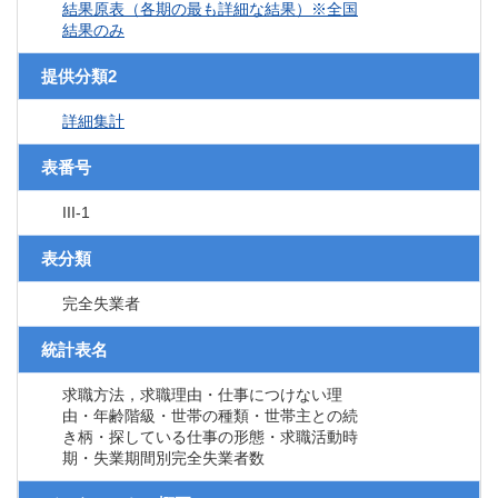
結果原表（各期の最も詳細な結果）※全国
結果のみ
提供分類2
詳細集計
表番号
III-1
表分類
完全失業者
統計表名
求職方法，求職理由・仕事につけない理
由・年齢階級・世帯の種類・世帯主との続
き柄・探している仕事の形態・求職活動時
期・失業期間別完全失業者数