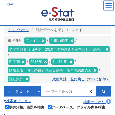
メ
English
イ
ン
コ
ン
テ
ン
ツ
トップページ
統計データを探す
ファイル
に
移
動
選択条件:
ファイル
労働力調査
労働力調査（旧基準：2010年国勢調査を基準とした結果）
四半期
2016年
1～3月期
結果原表（各期の最も詳細な結果）※全国結果のみ
詳細集計
政府統計一覧に戻る（すべて解除）
検索オプション
検索のしかた
提供分類、表題を検索
データベース、ファイル内を検索