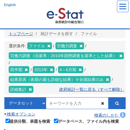
メ
English
イ
ン
コ
ン
テ
ン
ツ
トップページ
統計データを探す
ファイル
に
移
動
選択条件:
ファイル
労働力調査
労働力調査（旧基準：2010年国勢調査を基準とした結果）
四半期
2013年
4～6月期
結果原表（各期の最も詳細な結果）※全国結果のみ
詳細集計
政府統計一覧に戻る（すべて解除）
検索オプション
検索のしかた
提供分類、表題を検索
データベース、ファイル内を検索