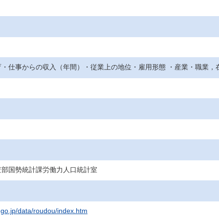
育・仕事からの収入（年間）・従業上の地位・雇用形態 ・産業・職業，
査部国勢統計課労働力人口統計室
t.go.jp/data/roudou/index.htm