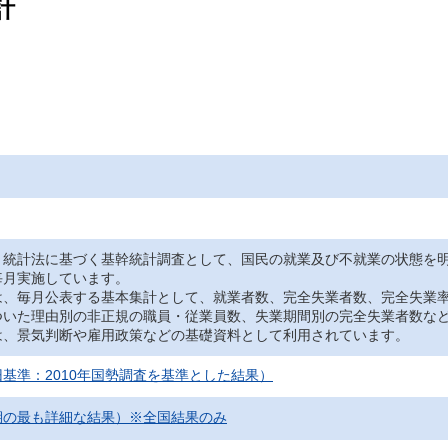
計
、統計法に基づく基幹統計調査として、国民の就業及び不就業の状態を
毎月実施しています。
は、毎月公表する基本集計として、就業者数、完全失業者数、完全失業
ついた理由別の非正規の職員・従業員数、失業期間別の完全失業者数な
は、景気判断や雇用政策などの基礎資料として利用されています。
基準：2010年国勢調査を基準とした結果）
期の最も詳細な結果）※全国結果のみ