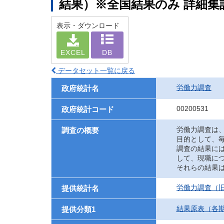
結果）※全国結果のみ 詳細集
表示・ダウンロード
EXCEL
DB
データセット一覧に戻る
労働力調査
政府統計名
00200531
政府統計コード
労働力調査は
調査の概要
目的として、
調査の結果に
して、現職に
それらの結果
労働力調査（旧
提供統計名
結果原表（各
提供分類1