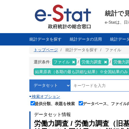
メ
イ
ン
統計で
コ
ン
テ
e-Stat
ン
ツ
に
移
統計データを探す
統計データの活用
統計デー
動
トップページ
統計データを探す
ファイル
選択条件:
ファイル
労働力調査
労働力調
結果原表（各期の最も詳細な結果）※全国結果のみ
検索オプション
提供分類、表題を検索
データベース、ファイル
データセット情報
労働力調査 / 労働力調査（旧