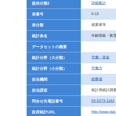
詳細集計
提供分類2
II-15
表番号
就業者等
表分類
年齢階級・教
統計表名
データセットの概要
労働・賃金
統計分野（大分類）
労働力
統計分野（小分類）
総務省
担当機関
統計局統計調
担当課室
03-5273-1162
問合せ先電話番号
http://www.sta
政府統計URL