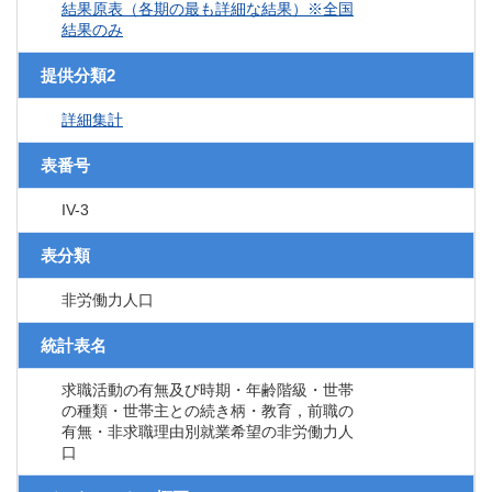
結果原表（各期の最も詳細な結果）※全国
結果のみ
提供分類2
詳細集計
表番号
IV-3
表分類
非労働力人口
統計表名
求職活動の有無及び時期・年齢階級・世帯
の種類・世帯主との続き柄・教育，前職の
有無・非求職理由別就業希望の非労働力人
口