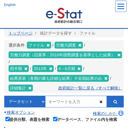
メ
English
イ
ン
コ
ン
テ
ン
ツ
トップページ
統計データを探す
ファイル
に
移
動
選択条件:
ファイル
労働力調査
労働力調査（旧基準：2010年国勢調査を基準とした結果）
四半期
2013年
4～6月期
結果原表（各期の最も詳細な結果）※全国結果のみ
詳細集計
政府統計一覧に戻る（すべて解除）
検索オプション
検索のしかた
提供分類、表題を検索
データベース、ファイル内を検索