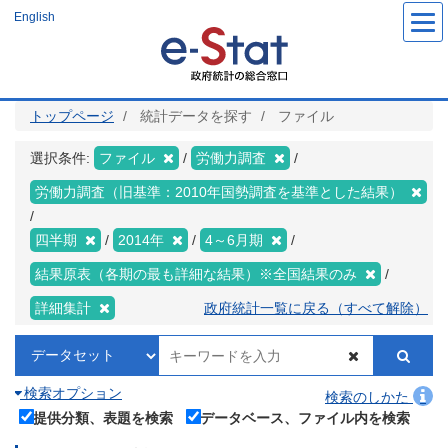
メ
English
イ
ン
コ
ン
テ
ン
ツ
トップページ
統計データを探す
ファイル
に
移
動
選択条件:
ファイル
労働力調査
労働力調査（旧基準：2010年国勢調査を基準とした結果）
四半期
2014年
4～6月期
結果原表（各期の最も詳細な結果）※全国結果のみ
詳細集計
政府統計一覧に戻る（すべて解除）
検索オプション
検索のしかた
提供分類、表題を検索
データベース、ファイル内を検索