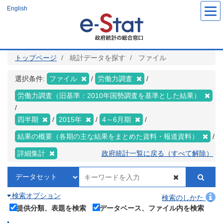
メ
English
イ
ン
コ
ン
テ
ン
ツ
トップページ
統計データを探す
ファイル
に
移
動
選択条件:
ファイル
労働力調査
労働力調査（旧基準：2010年国勢調査を基準とした結果）
四半期
2015年
4～6月期
結果の概要（各期の主な結果をまとめた資料・報道資料）
詳細集計
政府統計一覧に戻る（すべて解除）
検索オプション
検索のしかた
提供分類、表題を検索
データベース、ファイル内を検索