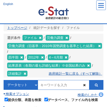
メ
English
イ
ン
コ
ン
テ
ン
ツ
トップページ
統計データを探す
ファイル
に
移
動
選択条件:
ファイル
労働力調査
労働力調査（旧基準：2010年国勢調査を基準とした結果）
四半期
2012年
4～6月期
結果原表（各期の最も詳細な結果）※全国結果のみ
詳細集計
政府統計一覧に戻る（すべて解除）
検索オプション
検索のしかた
提供分類、表題を検索
データベース、ファイル内を検索