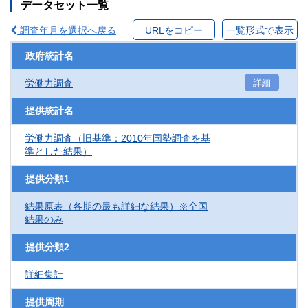
データセット一覧
調査年月を選択へ戻る
URLをコピー
一覧形式で表示
政府統計名
労働力調査
詳細
提供統計名
労働力調査（旧基準：2010年国勢調査を基
準とした結果）
提供分類1
結果原表（各期の最も詳細な結果）※全国
結果のみ
提供分類2
詳細集計
提供周期