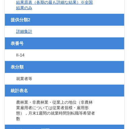
結果原表（各期の最も詳細な結果）※全国
結果のみ
提供分類2
詳細集計
表番号
II-14
表分類
就業者等
統計表名
農林業・非農林業・従業上の地位（非農林
業雇用者については従業者規模・雇用形
態），月末1週間の就業時間別転職等希望者
数