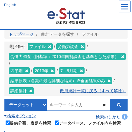
メ
English
イ
ン
コ
ン
テ
ン
ツ
トップページ
統計データを探す
ファイル
に
移
動
選択条件:
ファイル
労働力調査
労働力調査（旧基準：2010年国勢調査を基準とした結果）
四半期
2013年
7～9月期
結果原表（各期の最も詳細な結果）※全国結果のみ
詳細集計
政府統計一覧に戻る（すべて解除）
検索オプション
検索のしかた
提供分類、表題を検索
データベース、ファイル内を検索