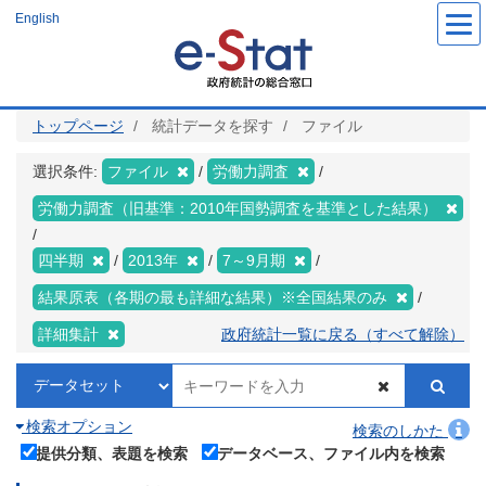
メ
English
イ
ン
コ
ン
テ
ン
ツ
トップページ
統計データを探す
ファイル
に
移
動
選択条件:
ファイル
労働力調査
労働力調査（旧基準：2010年国勢調査を基準とした結果）
四半期
2013年
7～9月期
結果原表（各期の最も詳細な結果）※全国結果のみ
詳細集計
政府統計一覧に戻る（すべて解除）
検索オプション
検索のしかた
提供分類、表題を検索
データベース、ファイル内を検索