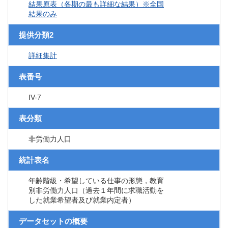
結果原表（各期の最も詳細な結果）※全国
結果のみ
提供分類2
詳細集計
表番号
IV-7
表分類
非労働力人口
統計表名
年齢階級・希望している仕事の形態，教育
別非労働力人口（過去１年間に求職活動を
した就業希望者及び就業内定者）
データセットの概要