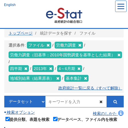
メ
English
イ
ン
コ
ン
テ
ン
ツ
トップページ
統計データを探す
ファイル
に
移
動
選択条件:
ファイル
労働力調査
労働力調査（旧基準：2010年国勢調査を基準とした結果）
四半期
2013年
4～6月期
地域別結果（結果原表）
基本集計
政府統計一覧に戻る（すべて解除）
検索オプション
検索のしかた
提供分類、表題を検索
データベース、ファイル内を検索