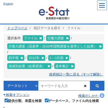
メ
English
イ
ン
コ
ン
テ
ン
ツ
トップページ
統計データを探す
ファイル
に
移
動
選択条件:
ファイル
労働力調査
労働力調査（旧基準：2010年国勢調査を基準とした結果）
四半期
2012年
1～3月期
地域別結果（結果原表）
基本集計
政府統計一覧に戻る（すべて解除）
検索オプション
検索のしかた
提供分類、表題を検索
データベース、ファイル内を検索