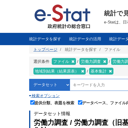
メ
イ
ン
統計で
コ
ン
テ
e-Stat
ン
ツ
に
移
統計データを探す
統計データの活用
統計デー
動
トップページ
統計データを探す
ファイル
選択条件:
ファイル
労働力調査
労働力調
地域別結果（結果原表）
基本集計
検索オプション
提供分類、表題を検索
データベース、ファイル
データセット情報
労働力調査 / 労働力調査（旧