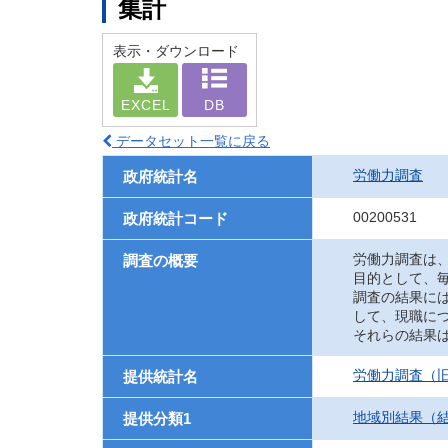
集計
表示・ダウンロード
EXCEL
DB
データセット一覧に戻る
労働力調査
政府統計名
00200531
政府統計コード
労働力調査は
調査の概要
目的として、
調査の結果に
して、現職に
それらの結果
労働力調査（旧
提供統計名
地域別結果（
提供分類1