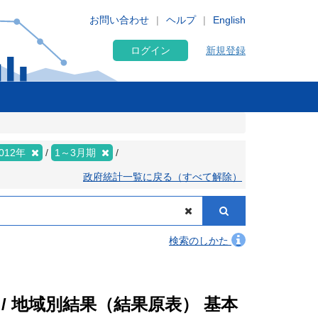
お問い合わせ
ヘルプ
English
ログイン
新規登録
012年
1～3月期
政府統計一覧に戻る（すべて解除）
検索のしかた
/ 地域別結果（結果原表） 基本