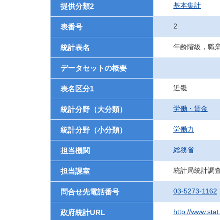
基本集計
提供分類2
2
表番号
年齢階級，職
統計表名
データセットの概要
近畿
表名区分1
労働・賃金
統計分野（大分類）
労働力
統計分野（小分類）
総務省
担当機関
統計局統計調
担当課室
03-5273-1162
問合せ先電話番号
http://www.sta
政府統計URL