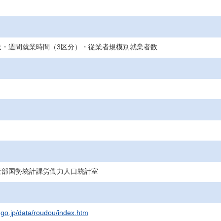
業・週間就業時間（3区分）・従業者規模別就業者数
査部国勢統計課労働力人口統計室
t.go.jp/data/roudou/index.htm