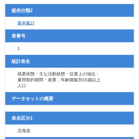
提供分類2
基本集計
表番号
1
統計表名
就業状態・主な活動状態・従業上の地位・
雇用契約期間・産業，年齢階級別15歳以上
人口
データセットの概要
表名区分1
北海道