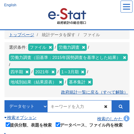
メ
English
イ
ン
コ
ン
テ
ン
ツ
トップページ
統計データを探す
ファイル
に
移
動
選択条件:
ファイル
労働力調査
労働力調査（旧基準：2015年国勢調査を基準とした結果）
四半期
2021年
1～3月期
地域別結果（結果原表）
基本集計
政府統計一覧に戻る（すべて解除）
検索オプション
検索のしかた
提供分類、表題を検索
データベース、ファイル内を検索