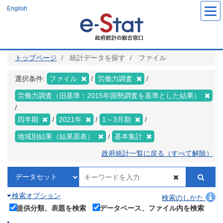
メ
English
イ
ン
コ
ン
テ
ン
ツ
トップページ
統計データを探す
ファイル
に
移
動
選択条件:
ファイル
労働力調査
労働力調査（旧基準：2015年国勢調査を基準とした結果）
四半期
2021年
1～3月期
地域別結果（結果原表）
基本集計
政府統計一覧に戻る（すべて解除）
検索オプション
検索のしかた
提供分類、表題を検索
データベース、ファイル内を検索