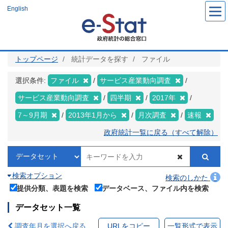
メ
English
イ
ン
コ
ン
テ
ン
ツ
トップページ
統計データを探す
ファイル
に
移
動
選択条件:
ファイル
サービス産業動向調査
サービス産業動向調査
四半期
2017年
7～9月期
2013年1月から
月次調査
速報
政府統計一覧に戻る（すべて解除）
検索オプション
検索のしかた
提供分類、表題を検索
データベース、ファイル内を検索
データセット一覧
調査年月を選択へ戻る
URLをコピー
一覧形式で表示