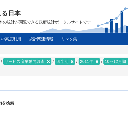
見る日本
は、日本の統計が閲覧できる政府統計ポータルサイトです
タの高度利用
統計関連情報
リンク集
サービス産業動向調査
四半期
2011年
10～12月期
内を検索