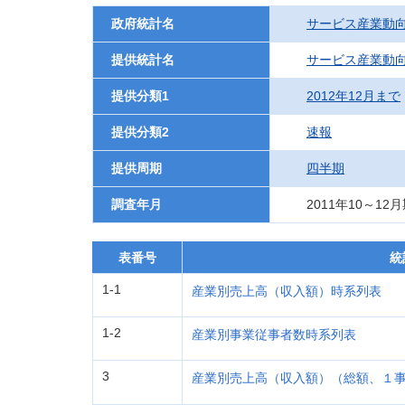
政府統計名
サービス産業動
提供統計名
サービス産業動
提供分類1
2012年12月まで
提供分類2
速報
提供周期
四半期
調査年月
2011年10～12
表番号
統
1-1
産業別売上高（収入額）時系列表
1-2
産業別事業従事者数時系列表
3
産業別売上高（収入額）（総額、１