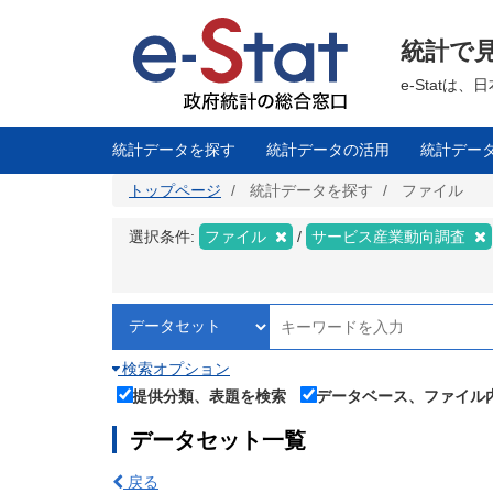
メ
イ
ン
統計で
コ
ン
テ
e-Stat
ン
ツ
に
移
統計データを探す
統計データの活用
統計デー
動
トップページ
統計データを探す
ファイル
選択条件:
ファイル
サービス産業動向調査
検索オプション
提供分類、表題を検索
データベース、ファイル
データセット一覧
戻る