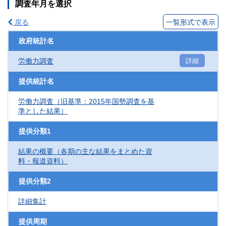
調査年月を選択
戻る
一覧形式で表示
政府統計名
労働力調査
詳細
提供統計名
労働力調査（旧基準：2015年国勢調査を基
準とした結果）
提供分類1
結果の概要（各期の主な結果をまとめた資
料・報道資料）
提供分類2
詳細集計
提供周期