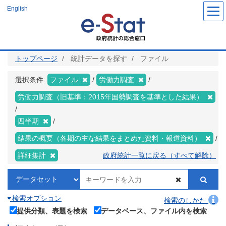
メ
English
イ
ン
コ
ン
テ
ン
ツ
トップページ
統計データを探す
ファイル
に
移
動
選択条件:
ファイル
労働力調査
労働力調査（旧基準：2015年国勢調査を基準とした結果）
四半期
結果の概要（各期の主な結果をまとめた資料・報道資料）
詳細集計
政府統計一覧に戻る（すべて解除）
検索オプション
検索のしかた
提供分類、表題を検索
データベース、ファイル内を検索