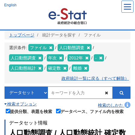
メ
English
イ
ン
コ
ン
テ
ン
ツ
トップページ
統計データを探す
ファイル
に
移
動
選択条件:
ファイル
人口動態調査
人口動態調査
年次
2012年
-
人口動態統計
確定数
離婚
政府統計一覧に戻る（すべて解除）
検索オプション
検索のしかた
提供分類、表題を検索
データベース、ファイル内を検索
データセット情報
人口動態調査 / 人口動態統計 確定数