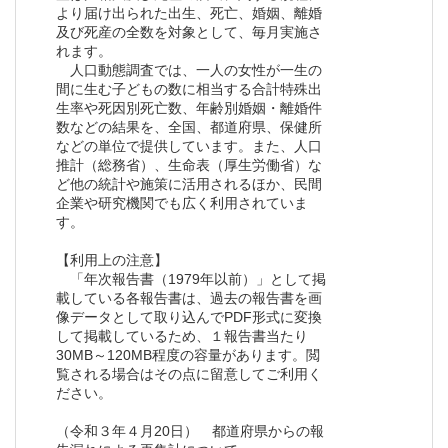
より届け出られた出生、死亡、婚姻、離婚
及び死産の全数を対象として、毎月実施さ
れます。
人口動態調査では、一人の女性が一生の
間に生む子どもの数に相当する合計特殊出
生率や死因別死亡数、年齢別婚姻・離婚件
数などの結果を、全国、都道府県、保健所
などの単位で提供しています。また、人口
推計（総務省）、生命表（厚生労働省）な
ど他の統計や施策に活用されるほか、民間
企業や研究機関でも広く利用されていま
す。
【利用上の注意】
「年次報告書（1979年以前）」として掲
載している各報告書は、過去の報告書を画
像データとして取り込んでPDF形式に変換
して掲載しているため、１報告書当たり
30MB～120MB程度の容量があります。閲
覧される場合はその点に留意してご利用く
ださい。
（令和３年４月20日） 都道府県からの報