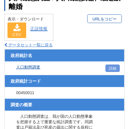
離婚
表示・ダウンロード
URLをコピー
正誤情報
CSV
データセット一覧に戻る
政府統計名
人口動態調査
詳細
政府統計コード
00450011
調査の概要
人口動態調査は、我が国の人口動態事象
を把握する上で重要な統計調査です。同調
査は戸籍法及び死産の届出に関する規程に