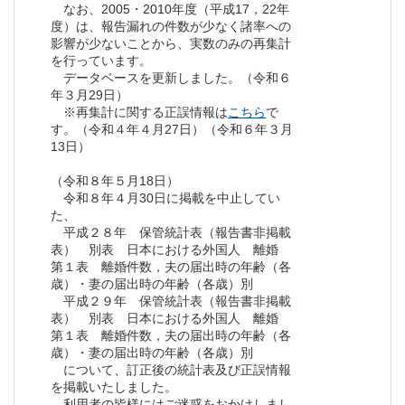
なお、2005・2010年度（平成17，22年
度）は、報告漏れの件数が少なく諸率への
影響が少ないことから、実数のみの再集計
を行っています。
データベースを更新しました。（令和６
年３月29日）
※再集計に関する正誤情報は
こちら
で
す。（令和４年４月27日）（令和６年３月
13日）
（令和８年５月18日）
令和８年４月30日に掲載を中止してい
た、
平成２８年 保管統計表（報告書非掲載
表） 別表 日本における外国人 離婚
第１表 離婚件数，夫の届出時の年齢（各
歳）・妻の届出時の年齢（各歳）別
平成２９年 保管統計表（報告書非掲載
表） 別表 日本における外国人 離婚
第１表 離婚件数，夫の届出時の年齢（各
歳）・妻の届出時の年齢（各歳）別
について、訂正後の統計表及び正誤情報
を掲載いたしました。
利用者の皆様にはご迷惑をおかけしまし