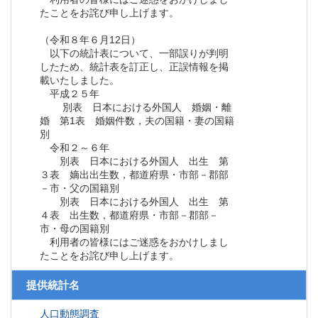
たことをお詫び申し上げます。
（令和８年６月12日）
以下の統計表について、一部誤りが判明
したため、統計表を訂正し、正誤情報を掲
載いたしました。
平成２５年
別表 日本における外国人 婚姻・離
婚 第1表 婚姻件数，夫の国籍・妻の国籍
別
令和２～６年
別表 日本における外国人 出生 第
３表 嫡出出生数，都道府県・市部－郡部
－市・父の国籍別
別表 日本における外国人 出生 第
４表 出生数，都道府県・市部－郡部－
市・母の国籍別
利用者の皆様にはご迷惑をおかけしまし
たことをお詫び申し上げます。
提供統計名
人口動態調査