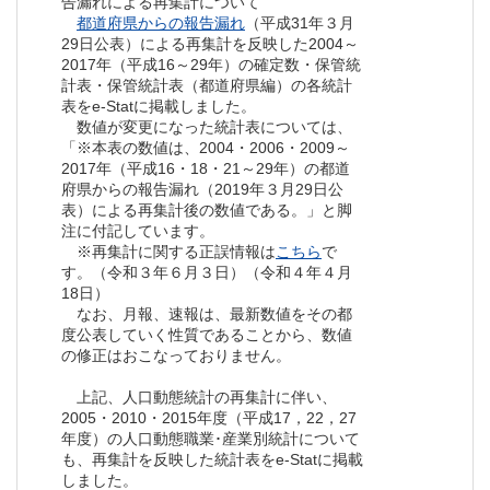
告漏れによる再集計について
都道府県からの報告漏れ
（平成31年３月
29日公表）による再集計を反映した2004～
2017年（平成16～29年）の確定数・保管統
計表・保管統計表（都道府県編）の各統計
表をe-Statに掲載しました。
数値が変更になった統計表については、
「※本表の数値は、2004・2006・2009～
2017年（平成16・18・21～29年）の都道
府県からの報告漏れ（2019年３月29日公
表）による再集計後の数値である。」と脚
注に付記しています。
※再集計に関する正誤情報は
こちら
で
す。（令和３年６月３日）（令和４年４月
18日）
なお、月報、速報は、最新数値をその都
度公表していく性質であることから、数値
の修正はおこなっておりません。
上記、人口動態統計の再集計に伴い、
2005・2010・2015年度（平成17，22，27
年度）の人口動態職業･産業別統計について
も、再集計を反映した統計表をe-Statに掲載
しました。