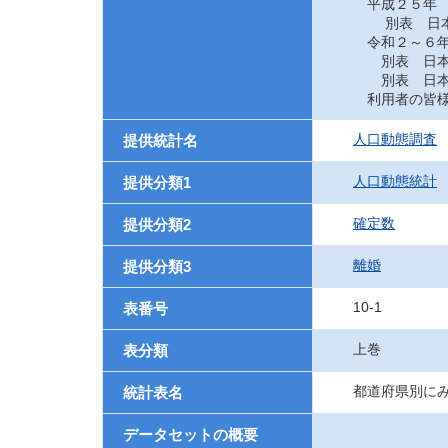
平成２５年
別表 日本に
令和２～６
別表 日本に
別表 日本に
利用者の皆様
人口動態調査
提供統計名
人口動態統計
提供分類1
確定数
提供分類2
離婚
提供分類3
10-1
表番号
上巻
表分類
都道府県別に
統計表名
データセットの概要