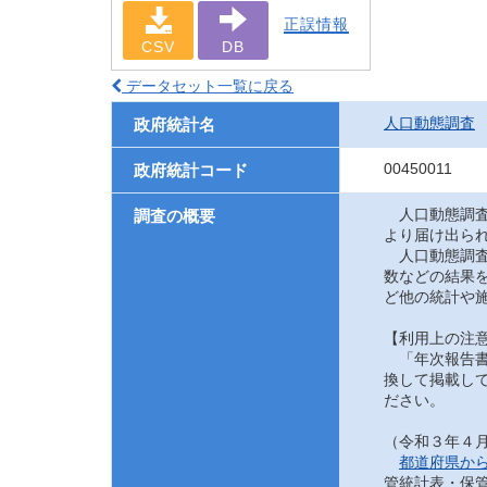
正誤情報
CSV
DB
データセット一覧に戻る
人口動態調査
政府統計名
00450011
政府統計コード
人口動態調査
調査の概要
より届け出ら
人口動態調査
数などの結果
ど他の統計や
【利用上の注
「年次報告書
換して掲載して
ださい。
（令和３年４
都道府県か
管統計表・保管