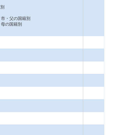
籍別
市・父の国籍別
母の国籍別