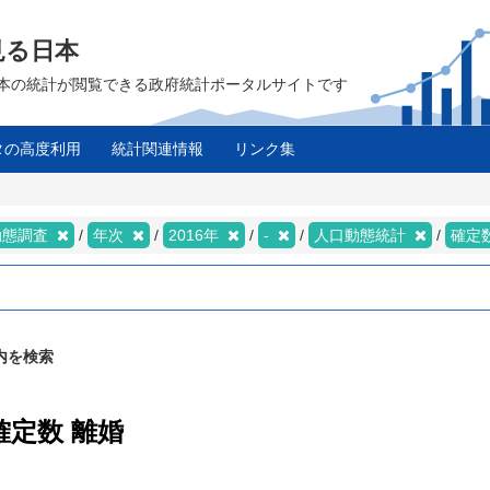
見る日本
は、日本の統計が閲覧できる政府統計ポータルサイトです
タの高度利用
統計関連情報
リンク集
動態調査
年次
2016年
-
人口動態統計
確定
内を検索
確定数 離婚