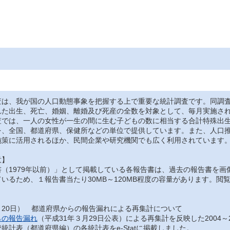
は、我が国の人口動態事象を把握する上で重要な統計調査です。同調査
れた出生、死亡、婚姻、離婚及び死産の全数を対象として、毎月実施さ
では、一人の女性が一生の間に生む子どもの数に相当する合計特殊出生
を、全国、都道府県、保健所などの単位で提供しています。また、人口
施策に活用されるほか、民間企業や研究機関でも広く利用されています
意】
（1979年以前）」として掲載している各報告書は、過去の報告書を画
いるため、１報告書当たり30MB～120MB程度の容量があります。
月20日） 都道府県からの報告漏れによる再集計について
らの報告漏れ
（平成31年３月29日公表）による再集計を反映した2004～
統計表（都道府県編）の各統計表をe-Statに掲載しました。