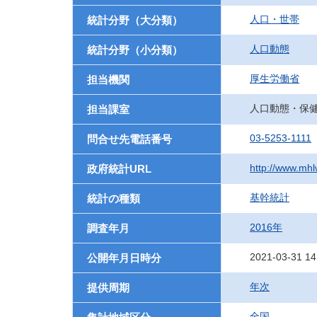
人口・世帯
統計分野（大分類）
人口動態
統計分野（小分類）
厚生労働省
担当機関
人口動態・保
担当課室
03-5253-1111
問合せ先電話番号
http://www.mhlw
政府統計URL
基幹統計
統計の種類
2016年
調査年月
2021-03-31 14
公開年月日時分
年次
提供周期
全国