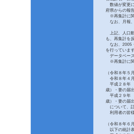
数値が変更にな
府県からの報告
※再集計に関
なお、月報、
上記、人口動態
も、再集計を反
なお、2005
を行っていま
データベース
※再集計に関
（令和８年５月
令和８年４月
平成２８年 
歳）・妻の届
平成２９年 
歳）・妻の届
について、訂
利用者の皆様
（令和８年６月
以下の統計表