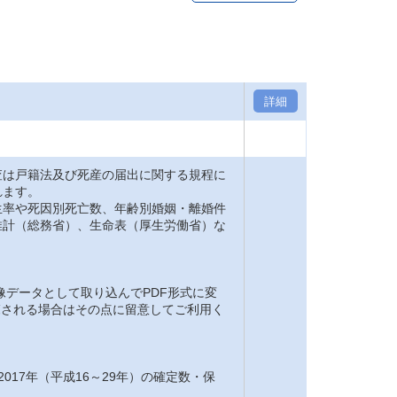
詳細
は戸籍法及び死産の届出に関する規程に
れます。
率や死因別死亡数、年齢別婚姻・離婚件
推計（総務省）、生命表（厚生労働省）な
。
像データとして取り込んでPDF形式に変
閲覧される場合はその点に留意してご利用く
2017年（平成16～29年）の確定数・保