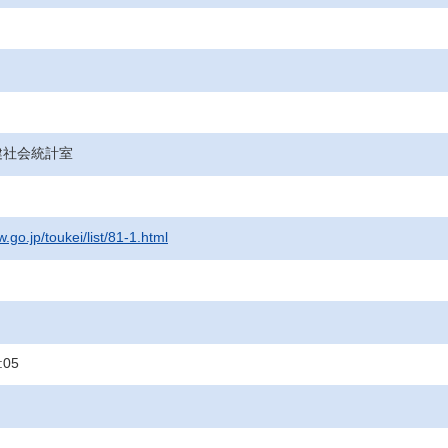
健社会統計室
.go.jp/toukei/list/81-1.html
:05