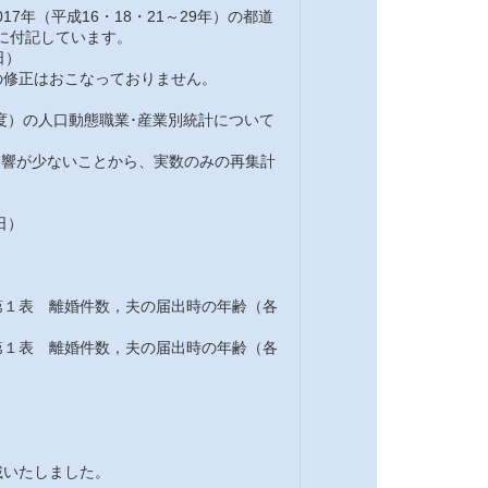
7年（平成16・18・21～29年）の都道
注に付記しています。
日）
修正はおこなっておりません。
7年度）の人口動態職業･産業別統計について
の影響が少ないことから、実数のみの再集計
日）
１表 離婚件数，夫の届出時の年齢（各
１表 離婚件数，夫の届出時の年齢（各
載いたしました。