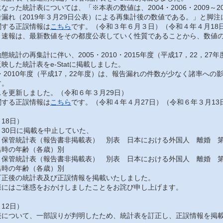
った統計表については、「※本表の数値は、2004・2006・2009～201
漏れ（2019年３月29日公表）による再集計後の数値である。」と脚
する正誤情報は
こちら
です。（令和３年６月３日）（令和４年４月18
速報は、最新数値をその都度公表していく性質であることから、数値の
統計の再集計に伴い、2005・2010・2015年度（平成17，22，2
映した統計表をe-Statに掲載しました。
・2010年度（平成17，22年度）は、報告漏れの件数が少なく諸率へ
す。
を更新しました。（令和６年３月29日）
する正誤情報は
こちら
です。（令和４年４月27日）（令和６年３月13
18日）
30日に掲載を中止していた、
保管統計表（報告書非掲載表） 別表 日本における外国人 離婚 第
出時の年齢（各歳）別
保管統計表（報告書非掲載表） 別表 日本における外国人 離婚 第
出時の年齢（各歳）別
正後の統計表及び正誤情報を掲載いたしました。
にはご迷惑をおかけしましたことをお詫び申し上げます。
12日）
について、一部誤りが判明したため、統計表を訂正し、正誤情報を掲