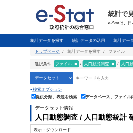
メ
イ
ン
統計で
コ
ン
テ
e-Stat
ン
ツ
に
移
統計データを探す
統計データの活用
統計デー
動
トップページ
統計データを探す
ファイル
選択条件:
ファイル
人口動態調査
人口
検索オプション
提供分類、表題を検索
データベース、ファイル
データセット情報
人口動態調査 / 人口動態統計 
表示・ダウンロード