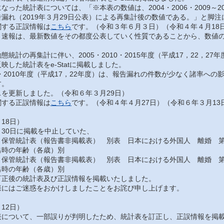
った統計表については、「※本表の数値は、2004・2006・2009～201
漏れ（2019年３月29日公表）による再集計後の数値である。」と脚
する正誤情報は
こちら
です。（令和３年６月３日）（令和４年４月18
速報は、最新数値をその都度公表していく性質であることから、数値の
統計の再集計に伴い、2005・2010・2015年度（平成17，22，2
映した統計表をe-Statに掲載しました。
・2010年度（平成17，22年度）は、報告漏れの件数が少なく諸率へ
す。
を更新しました。（令和６年３月29日）
する正誤情報は
こちら
です。（令和４年４月27日）（令和６年３月13
18日）
30日に掲載を中止していた、
保管統計表（報告書非掲載表） 別表 日本における外国人 離婚 第
出時の年齢（各歳）別
保管統計表（報告書非掲載表） 別表 日本における外国人 離婚 第
出時の年齢（各歳）別
正後の統計表及び正誤情報を掲載いたしました。
にはご迷惑をおかけしましたことをお詫び申し上げます。
12日）
について、一部誤りが判明したため、統計表を訂正し、正誤情報を掲