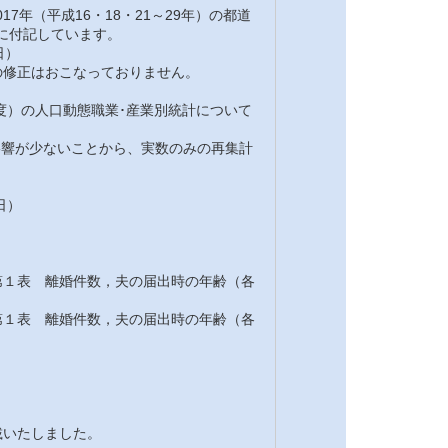
7年（平成16・18・21～29年）の都道
注に付記しています。
日）
修正はおこなっておりません。
7年度）の人口動態職業･産業別統計について
の影響が少ないことから、実数のみの再集計
日）
１表 離婚件数，夫の届出時の年齢（各
１表 離婚件数，夫の届出時の年齢（各
載いたしました。