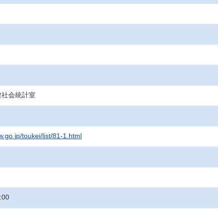
健社会統計室
.go.jp/toukei/list/81-1.html
:00