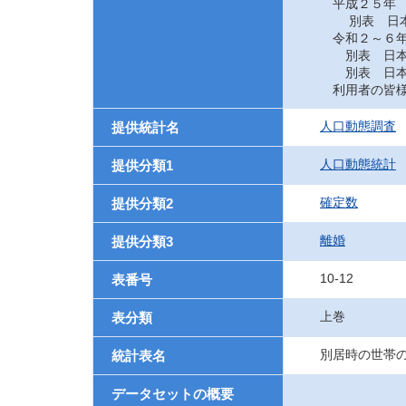
平成２５年
別表 日本に
令和２～６
別表 日本に
別表 日本に
利用者の皆様
人口動態調査
提供統計名
人口動態統計
提供分類1
確定数
提供分類2
離婚
提供分類3
10-12
表番号
上巻
表分類
別居時の世帯
統計表名
データセットの概要