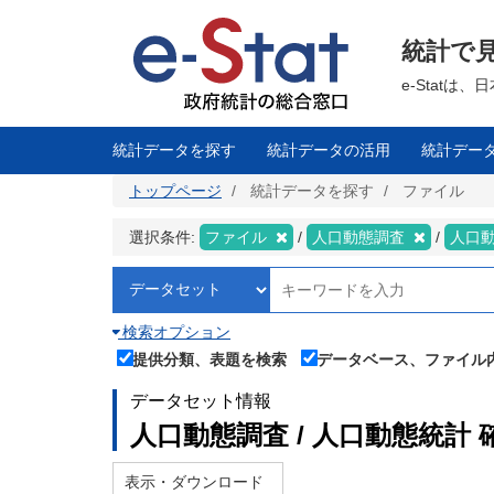
メ
イ
ン
統計で
コ
ン
テ
e-Stat
ン
ツ
に
移
統計データを探す
統計データの活用
統計デー
動
トップページ
統計データを探す
ファイル
選択条件:
ファイル
人口動態調査
人口
検索オプション
提供分類、表題を検索
データベース、ファイル
データセット情報
人口動態調査 / 人口動態統計 
表示・ダウンロード