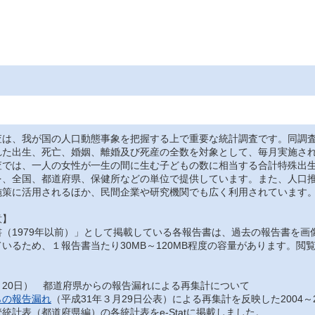
は、我が国の人口動態事象を把握する上で重要な統計調査です。同調査
れた出生、死亡、婚姻、離婚及び死産の全数を対象として、毎月実施さ
では、一人の女性が一生の間に生む子どもの数に相当する合計特殊出生
を、全国、都道府県、保健所などの単位で提供しています。また、人口
施策に活用されるほか、民間企業や研究機関でも広く利用されています
意】
（1979年以前）」として掲載している各報告書は、過去の報告書を画
いるため、１報告書当たり30MB～120MB程度の容量があります。
月20日） 都道府県からの報告漏れによる再集計について
らの報告漏れ
（平成31年３月29日公表）による再集計を反映した2004～
統計表（都道府県編）の各統計表をe-Statに掲載しました。