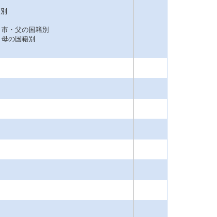
籍別
市・父の国籍別
母の国籍別