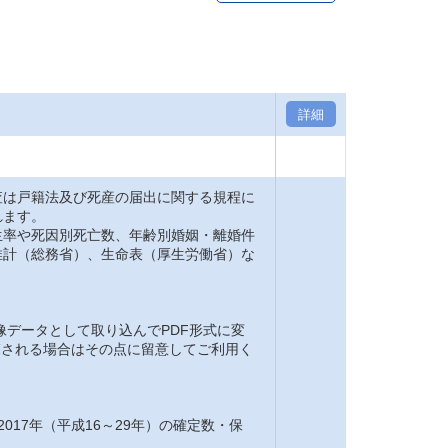
詳細
は戸籍法及び死産の届出に関する規程に
れます。
率や死因別死亡数、年齢別婚姻・離婚件
推計（総務省）、生命表（厚生労働省）な
。
像データとして取り込んでPDF形式に変
閲覧される場合はその点に留意してご利用く
2017年（平成16～29年）の確定数・保