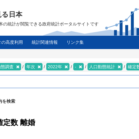
見る日本
は、日本の統計が閲覧できる政府統計ポータルサイトです
タの高度利用
統計関連情報
リンク集
動態調査
年次
2022年
-
人口動態統計
確定
内を検索
確定数 離婚