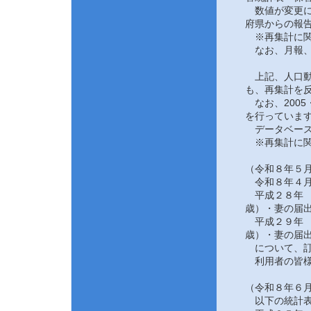
数値が変更にな
府県からの報告
※再集計に関
なお、月報、
上記、人口動態
も、再集計を反
なお、2005
を行っていま
データベース
※再集計に関
（令和８年５月
令和８年４月
平成２８年 
歳）・妻の届
平成２９年 
歳）・妻の届
について、訂
利用者の皆様
（令和８年６月
以下の統計表