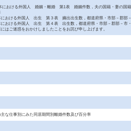
おける外国人 婚姻・離婚 第1表 婚姻件数，夫の国籍・妻の国
年
おける外国人 出生 第３表 嫡出出生数，都道府県・市部－郡部－
おける外国人 出生 第４表 出生数，都道府県・市部－郡部－市・
にはご迷惑をおかけしましたことをお詫び申し上げます。
の主な仕事別にみた同居期間別離婚件数及び百分率