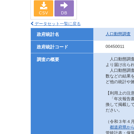
CSV
DB
データセット一覧に戻る
人口動態調査
政府統計名
00450011
政府統計コード
人口動態調査
調査の概要
より届け出ら
人口動態調査
数などの結果
ど他の統計や
【利用上の注
「年次報告書
換して掲載して
ださい。
（令和３年４
都道府県か
管統計表・保管