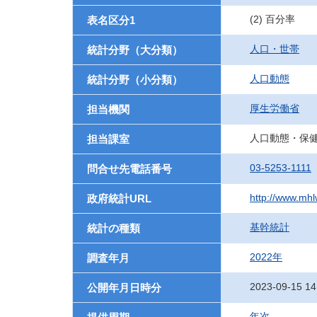
(2) 百分率
表名区分1
人口・世帯
統計分野（大分類）
人口動態
統計分野（小分類）
厚生労働省
担当機関
人口動態・保
担当課室
03-5253-1111
問合せ先電話番号
http://www.mhlw
政府統計URL
基幹統計
統計の種類
2022年
調査年月
2023-09-15 14
公開年月日時分
年次