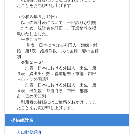
たことをお詫び申し上げます。
（令和８年６月12日）
以下の統計表について、一部誤りが判明
したため、統計表を訂正し、正誤情報を掲
載いたしました。
平成２５年
別表 日本における外国人 婚姻・離
婚 第1表 婚姻件数，夫の国籍・妻の国籍
別
令和２～６年
別表 日本における外国人 出生 第
３表 嫡出出生数，都道府県・市部－郡部
－市・父の国籍別
別表 日本における外国人 出生 第
４表 出生数，都道府県・市部－郡部－
市・母の国籍別
利用者の皆様にはご迷惑をおかけしまし
たことをお詫び申し上げます。
提供統計名
人口動態調査