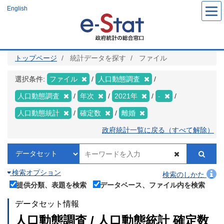
メ
English
イ
ン
コ
ン
テ
ン
ツ
トップページ
統計データを探す
ファイル
に
移
動
選択条件:
ファイル
人口動態調査
人口動態調査
年次
2021年
-
人口動態統計
確定数
離婚
政府統計一覧に戻る（すべて解除）
検索オプション
検索のしかた
提供分類、表題を検索
データベース、ファイル内を検索
データセット情報
人口動態調査 / 人口動態統計 確定数