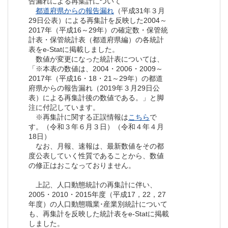
告漏れによる再集計について
都道府県からの報告漏れ
（平成31年３月
29日公表）による再集計を反映した2004～
2017年（平成16～29年）の確定数・保管統
計表・保管統計表（都道府県編）の各統計
表をe-Statに掲載しました。
数値が変更になった統計表については、
「※本表の数値は、2004・2006・2009～
2017年（平成16・18・21～29年）の都道
府県からの報告漏れ（2019年３月29日公
表）による再集計後の数値である。」と脚
注に付記しています。
※再集計に関する正誤情報は
こちら
で
す。（令和３年６月３日）（令和４年４月
18日）
なお、月報、速報は、最新数値をその都
度公表していく性質であることから、数値
の修正はおこなっておりません。
上記、人口動態統計の再集計に伴い、
2005・2010・2015年度（平成17，22，27
年度）の人口動態職業･産業別統計について
も、再集計を反映した統計表をe-Statに掲載
しました。