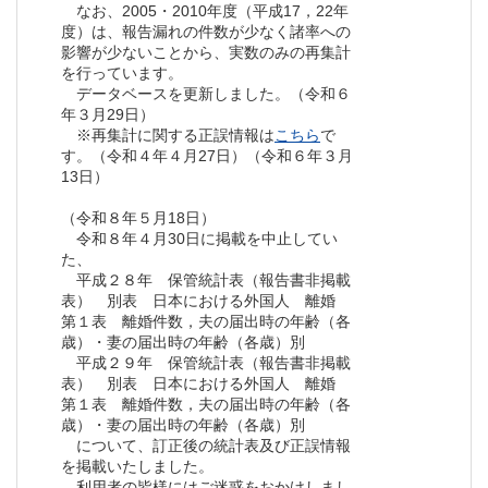
なお、2005・2010年度（平成17，22年
度）は、報告漏れの件数が少なく諸率への
影響が少ないことから、実数のみの再集計
を行っています。
データベースを更新しました。（令和６
年３月29日）
※再集計に関する正誤情報は
こちら
で
す。（令和４年４月27日）（令和６年３月
13日）
（令和８年５月18日）
令和８年４月30日に掲載を中止してい
た、
平成２８年 保管統計表（報告書非掲載
表） 別表 日本における外国人 離婚
第１表 離婚件数，夫の届出時の年齢（各
歳）・妻の届出時の年齢（各歳）別
平成２９年 保管統計表（報告書非掲載
表） 別表 日本における外国人 離婚
第１表 離婚件数，夫の届出時の年齢（各
歳）・妻の届出時の年齢（各歳）別
について、訂正後の統計表及び正誤情報
を掲載いたしました。
利用者の皆様にはご迷惑をおかけしまし