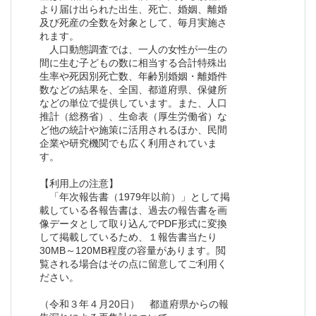
より届け出られた出生、死亡、婚姻、離婚
及び死産の全数を対象として、毎月実施さ
れます。
人口動態調査では、一人の女性が一生の
間に生む子どもの数に相当する合計特殊出
生率や死因別死亡数、年齢別婚姻・離婚件
数などの結果を、全国、都道府県、保健所
などの単位で提供しています。また、人口
推計（総務省）、生命表（厚生労働省）な
ど他の統計や施策に活用されるほか、民間
企業や研究機関でも広く利用されていま
す。
【利用上の注意】
「年次報告書（1979年以前）」として掲
載している各報告書は、過去の報告書を画
像データとして取り込んでPDF形式に変換
して掲載しているため、１報告書当たり
30MB～120MB程度の容量があります。閲
覧される場合はその点に留意してご利用く
ださい。
（令和３年４月20日） 都道府県からの報