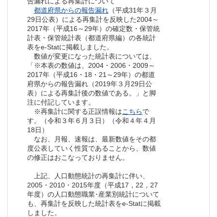
告漏れによる再集計について
都道府県からの報告漏れ
（平成31年３月
29日公表）による再集計を反映した2004～
2017年（平成16～29年）の確定数・保管統
計表・保管統計表（都道府県編）の各統計
表をe-Statに掲載しました。
数値が変更になった統計表については、
「※本表の数値は、2004・2006・2009～
2017年（平成16・18・21～29年）の都道
府県からの報告漏れ（2019年３月29日公
表）による再集計後の数値である。」と脚
注に付記しています。
※再集計に関する正誤情報は
こちら
で
す。（令和３年６月３日）（令和４年４月
18日）
なお、月報、速報は、最新数値をその都
度公表していく性質であることから、数値
の修正はおこなっておりません。
上記、人口動態統計の再集計に伴い、
2005・2010・2015年度（平成17，22，27
年度）の人口動態職業･産業別統計について
も、再集計を反映した統計表をe-Statに掲載
しました。