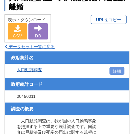
離婚
表示・ダウンロード
URLをコピー
CSV
DB
データセット一覧に戻る
政府統計名
人口動態調査
詳細
政府統計コード
00450011
調査の概要
人口動態調査は、我が国の人口動態事象
を把握する上で重要な統計調査です。同調
査は戸籍法及び死産の届出に関する規程に