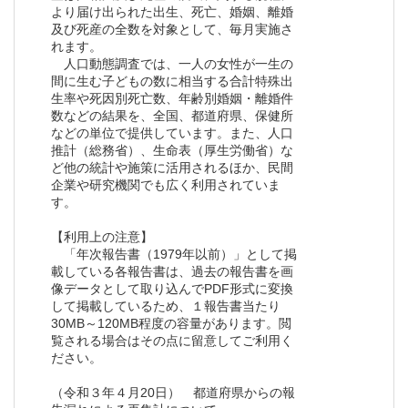
より届け出られた出生、死亡、婚姻、離婚
及び死産の全数を対象として、毎月実施さ
れます。
人口動態調査では、一人の女性が一生の
間に生む子どもの数に相当する合計特殊出
生率や死因別死亡数、年齢別婚姻・離婚件
数などの結果を、全国、都道府県、保健所
などの単位で提供しています。また、人口
推計（総務省）、生命表（厚生労働省）な
ど他の統計や施策に活用されるほか、民間
企業や研究機関でも広く利用されていま
す。
【利用上の注意】
「年次報告書（1979年以前）」として掲
載している各報告書は、過去の報告書を画
像データとして取り込んでPDF形式に変換
して掲載しているため、１報告書当たり
30MB～120MB程度の容量があります。閲
覧される場合はその点に留意してご利用く
ださい。
（令和３年４月20日） 都道府県からの報