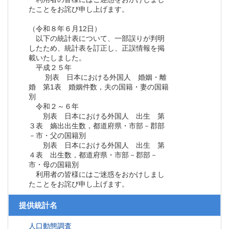
たことをお詫び申し上げます。
（令和８年６月12日）
以下の統計表について、一部誤りが判明
したため、統計表を訂正し、正誤情報を掲
載いたしました。
平成２５年
別表 日本における外国人 婚姻・離
婚 第1表 婚姻件数，夫の国籍・妻の国籍
別
令和２～６年
別表 日本における外国人 出生 第
３表 嫡出出生数，都道府県・市部－郡部
－市・父の国籍別
別表 日本における外国人 出生 第
４表 出生数，都道府県・市部－郡部－
市・母の国籍別
利用者の皆様にはご迷惑をおかけしまし
たことをお詫び申し上げます。
提供統計名
人口動態調査