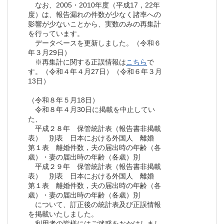
なお、2005・2010年度（平成17，22年
度）は、報告漏れの件数が少なく諸率への
影響が少ないことから、実数のみの再集計
を行っています。
データベースを更新しました。（令和６
年３月29日）
※再集計に関する正誤情報は
こちら
で
す。（令和４年４月27日）（令和６年３月
13日）
（令和８年５月18日）
令和８年４月30日に掲載を中止してい
た、
平成２８年 保管統計表（報告書非掲載
表） 別表 日本における外国人 離婚
第１表 離婚件数，夫の届出時の年齢（各
歳）・妻の届出時の年齢（各歳）別
平成２９年 保管統計表（報告書非掲載
表） 別表 日本における外国人 離婚
第１表 離婚件数，夫の届出時の年齢（各
歳）・妻の届出時の年齢（各歳）別
について、訂正後の統計表及び正誤情報
を掲載いたしました。
利用者の皆様にはご迷惑をおかけしまし