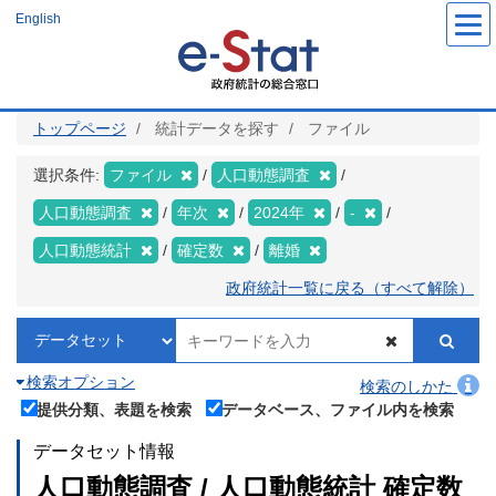
メ
English
イ
ン
コ
ン
テ
ン
ツ
トップページ
統計データを探す
ファイル
に
移
動
選択条件:
ファイル
人口動態調査
人口動態調査
年次
2024年
-
人口動態統計
確定数
離婚
政府統計一覧に戻る（すべて解除）
検索オプション
検索のしかた
提供分類、表題を検索
データベース、ファイル内を検索
データセット情報
人口動態調査 / 人口動態統計 確定数