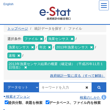
メ
English
イ
ン
コ
ン
テ
ン
ツ
トップページ
統計データを探す
ファイル
に
移
動
選択条件:
ファイル
漁業センサス
漁業センサス
年次
2013年漁業センサス
速報
2013年漁業センサス結果の概要（確定値）（平成25年11月１
日現在）
政府統計一覧に戻る（すべて解除）
検索オプション
検索のしかた
提供分類、表題を検索
データベース、ファイル内を検索