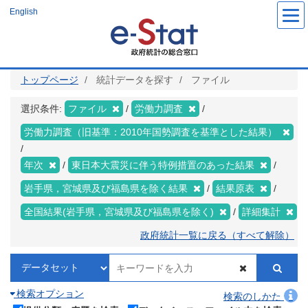
メ
English
イ
ン
コ
ン
テ
ン
ツ
トップページ
統計データを探す
ファイル
に
移
動
選択条件:
ファイル
労働力調査
労働力調査（旧基準：2010年国勢調査を基準とした結果）
年次
東日本大震災に伴う特例措置のあった結果
岩手県，宮城県及び福島県を除く結果
結果原表
全国結果(岩手県，宮城県及び福島県を除く)
詳細集計
政府統計一覧に戻る（すべて解除）
検索オプション
検索のしかた