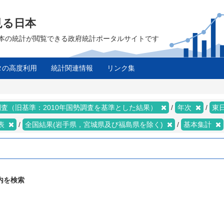
見る日本
は、日本の統計が閲覧できる政府統計ポータルサイトです
タの高度利用
統計関連情報
リンク集
査（旧基準：2010年国勢調査を基準とした結果）
年次
東
表
全国結果(岩手県，宮城県及び福島県を除く)
基本集計
内を検索