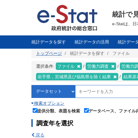
メ
イ
ン
統計で
コ
ン
テ
e-Stat
ン
ツ
に
移
統計データを探す
統計データの活用
統計デー
動
トップページ
統計データを探す
ファイル
選択条件:
ファイル
労働力調査
労働力調
岩手県，宮城県及び福島県を除く結果
結果原
検索オプション
提供分類、表題を検索
データベース、ファイル
調査年を選択
戻る