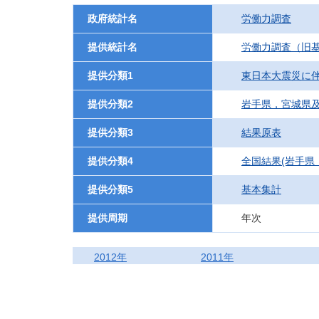
政府統計名
労働力調査
提供統計名
労働力調査（旧基
提供分類1
東日本大震災に
提供分類2
岩手県，宮城県
提供分類3
結果原表
提供分類4
全国結果(岩手県
提供分類5
基本集計
提供周期
年次
2012年
2011年