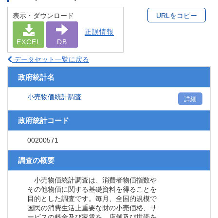
表示・ダウンロード
URLをコピー
正誤情報
EXCEL
DB
データセット一覧に戻る
政府統計名
小売物価統計調査
詳細
政府統計コード
00200571
調査の概要
小売物価統計調査は、消費者物価指数や
その他物価に関する基礎資料を得ることを
目的とした調査です。毎月、全国的規模で
国民の消費生活上重要な財の小売価格、サ
ービスの料金及び家賃を、店舗及び世帯を