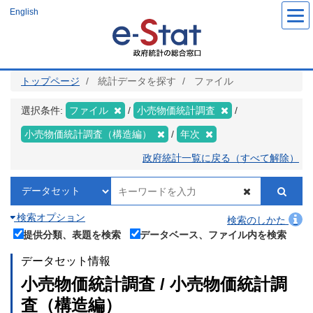
メ
English
イ
ン
コ
ン
テ
ン
ツ
トップページ
統計データを探す
ファイル
に
移
動
選択条件:
ファイル
小売物価統計調査
小売物価統計調査（構造編）
年次
政府統計一覧に戻る（すべて解除）
検索オプション
検索のしかた
提供分類、表題を検索
データベース、ファイル内を検索
データセット情報
小売物価統計調査 / 小売物価統計調
査（構造編）