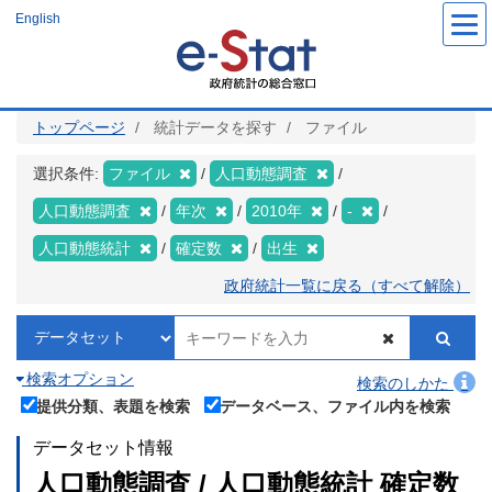
メ
English
イ
ン
コ
ン
テ
ン
ツ
トップページ
統計データを探す
ファイル
に
移
動
選択条件:
ファイル
人口動態調査
人口動態調査
年次
2010年
-
人口動態統計
確定数
出生
政府統計一覧に戻る（すべて解除）
検索オプション
検索のしかた
提供分類、表題を検索
データベース、ファイル内を検索
データセット情報
人口動態調査 / 人口動態統計 確定数