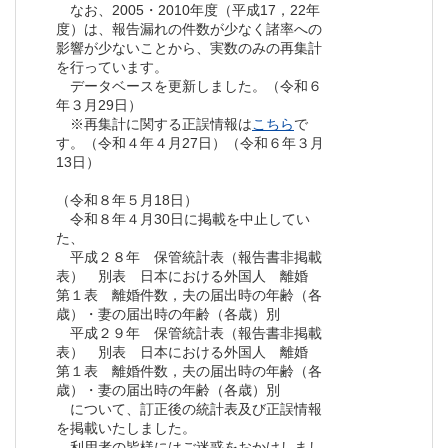
なお、2005・2010年度（平成17，22年
度）は、報告漏れの件数が少なく諸率への
影響が少ないことから、実数のみの再集計
を行っています。
データベースを更新しました。（令和６
年３月29日）
※再集計に関する正誤情報は
こちら
で
す。（令和４年４月27日）（令和６年３月
13日）
（令和８年５月18日）
令和８年４月30日に掲載を中止してい
た、
平成２８年 保管統計表（報告書非掲載
表） 別表 日本における外国人 離婚
第１表 離婚件数，夫の届出時の年齢（各
歳）・妻の届出時の年齢（各歳）別
平成２９年 保管統計表（報告書非掲載
表） 別表 日本における外国人 離婚
第１表 離婚件数，夫の届出時の年齢（各
歳）・妻の届出時の年齢（各歳）別
について、訂正後の統計表及び正誤情報
を掲載いたしました。
利用者の皆様にはご迷惑をおかけしまし