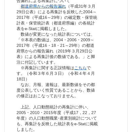
告漏れによる再集計について
都道府県からの報告漏れ
（平成31年３月
29日公表）による再集計を反映した2004～
2017年（平成16～29年）の確定数・保管統
計表・保管統計表（都道府県編）の各統計
表をe-Statに掲載しました。
数値が変更になった統計表については、
「※本表の数値は、2004・2006・2009～
2017年（平成16・18・21～29年）の都道
府県からの報告漏れ（2019年３月29日公
表）による再集計後の数値である。」と脚
注に付記しています。
※再集計に関する正誤情報は
こちら
で
す。（令和３年６月３日）（令和４年４月
18日）
なお、月報、速報は、最新数値をその都
度公表していく性質であることから、数値
の修正はおこなっておりません。
上記、人口動態統計の再集計に伴い、
2005・2010・2015年度（平成17，22，27
年度）の人口動態職業･産業別統計について
も、再集計を反映した統計表をe-Statに掲載
しました。