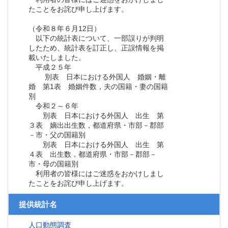
たことをお詫び申し上げます。
（令和８年６月12日）
以下の統計表について、一部誤りが判明
したため、統計表を訂正し、正誤情報を掲
載いたしました。
平成２５年
別表 日本における外国人 婚姻・離
婚 第1表 婚姻件数，夫の国籍・妻の国籍
別
令和２～６年
別表 日本における外国人 出生 第
３表 嫡出出生数，都道府県・市部－郡部
－市・父の国籍別
別表 日本における外国人 出生 第
４表 出生数，都道府県・市部－郡部－
市・母の国籍別
利用者の皆様にはご迷惑をおかけしまし
たことをお詫び申し上げます。
提供統計名
人口動態調査