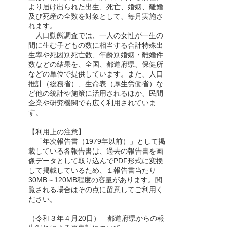
より届け出られた出生、死亡、婚姻、離婚
及び死産の全数を対象として、毎月実施さ
れます。
人口動態調査では、一人の女性が一生の
間に生む子どもの数に相当する合計特殊出
生率や死因別死亡数、年齢別婚姻・離婚件
数などの結果を、全国、都道府県、保健所
などの単位で提供しています。また、人口
推計（総務省）、生命表（厚生労働省）な
ど他の統計や施策に活用されるほか、民間
企業や研究機関でも広く利用されていま
す。
【利用上の注意】
「年次報告書（1979年以前）」として掲
載している各報告書は、過去の報告書を画
像データとして取り込んでPDF形式に変換
して掲載しているため、１報告書当たり
30MB～120MB程度の容量があります。閲
覧される場合はその点に留意してご利用く
ださい。
（令和３年４月20日） 都道府県からの報