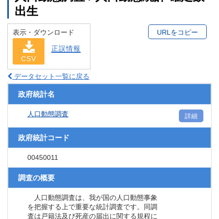
出生
表示・ダウンロード
URLをコピー
正誤情報
CSV
データセット一覧に戻る
政府統計名
人口動態調査
詳細
政府統計コード
00450011
調査の概要
人口動態調査は、我が国の人口動態事象
を把握する上で重要な統計調査です。同調
査は戸籍法及び死産の届出に関する規程に