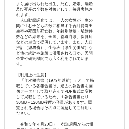
より届け出られた出生、死亡、婚姻、離婚
及び死産の全数を対象として、毎月実施さ
れます。
人口動態調査では、一人の女性が一生の
間に生む子どもの数に相当する合計特殊出
生率や死因別死亡数、年齢別婚姻・離婚件
数などの結果を、全国、都道府県、保健所
などの単位で提供しています。また、人口
推計（総務省）、生命表（厚生労働省）な
ど他の統計や施策に活用されるほか、民間
企業や研究機関でも広く利用されていま
す。
【利用上の注意】
「年次報告書（1979年以前）」として掲
載している各報告書は、過去の報告書を画
像データとして取り込んでPDF形式に変換
して掲載しているため、１報告書当たり
30MB～120MB程度の容量があります。閲
覧される場合はその点に留意してご利用く
ださい。
（令和３年４月20日） 都道府県からの報