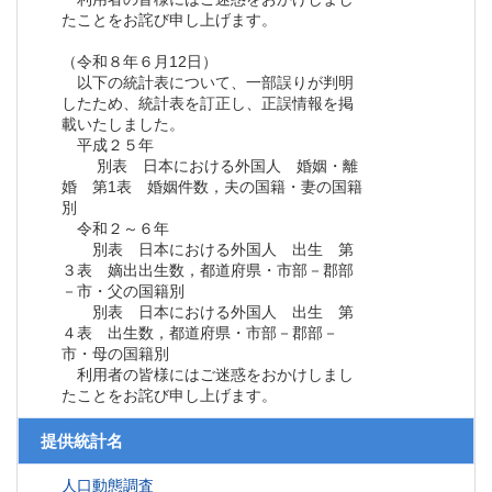
たことをお詫び申し上げます。
（令和８年６月12日）
以下の統計表について、一部誤りが判明
したため、統計表を訂正し、正誤情報を掲
載いたしました。
平成２５年
別表 日本における外国人 婚姻・離
婚 第1表 婚姻件数，夫の国籍・妻の国籍
別
令和２～６年
別表 日本における外国人 出生 第
３表 嫡出出生数，都道府県・市部－郡部
－市・父の国籍別
別表 日本における外国人 出生 第
４表 出生数，都道府県・市部－郡部－
市・母の国籍別
利用者の皆様にはご迷惑をおかけしまし
たことをお詫び申し上げます。
提供統計名
人口動態調査