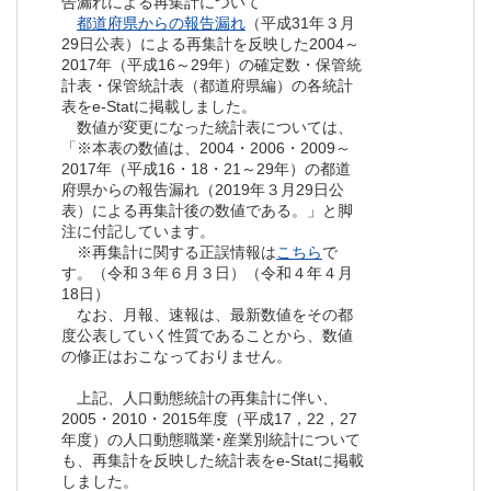
告漏れによる再集計について
都道府県からの報告漏れ
（平成31年３月
29日公表）による再集計を反映した2004～
2017年（平成16～29年）の確定数・保管統
計表・保管統計表（都道府県編）の各統計
表をe-Statに掲載しました。
数値が変更になった統計表については、
「※本表の数値は、2004・2006・2009～
2017年（平成16・18・21～29年）の都道
府県からの報告漏れ（2019年３月29日公
表）による再集計後の数値である。」と脚
注に付記しています。
※再集計に関する正誤情報は
こちら
で
す。（令和３年６月３日）（令和４年４月
18日）
なお、月報、速報は、最新数値をその都
度公表していく性質であることから、数値
の修正はおこなっておりません。
上記、人口動態統計の再集計に伴い、
2005・2010・2015年度（平成17，22，27
年度）の人口動態職業･産業別統計について
も、再集計を反映した統計表をe-Statに掲載
しました。