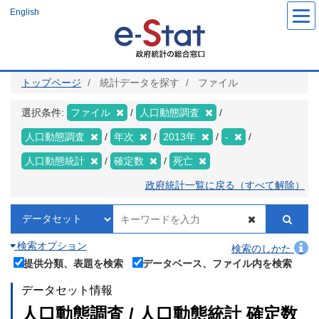
メ
English
イ
ン
コ
ン
テ
ン
ツ
トップページ
統計データを探す
ファイル
に
移
動
選択条件:
ファイル
人口動態調査
人口動態調査
年次
2013年
-
人口動態統計
確定数
死亡
政府統計一覧に戻る（すべて解除）
検索オプション
検索のしかた
提供分類、表題を検索
データベース、ファイル内を検索
データセット情報
人口動態調査 / 人口動態統計 確定数