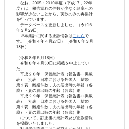
なお、2005・2010年度（平成17，22年
度）は、報告漏れの件数が少なく諸率への
影響が少ないことから、実数のみの再集計
を行っています。
データベースを更新しました。（令和６
年３月29日）
※再集計に関する正誤情報は
こちら
で
す。（令和４年４月27日）（令和６年３月
13日）
（令和８年５月18日）
令和８年４月30日に掲載を中止してい
た、
平成２８年 保管統計表（報告書非掲載
表） 別表 日本における外国人 離婚
第１表 離婚件数，夫の届出時の年齢（各
歳）・妻の届出時の年齢（各歳）別
平成２９年 保管統計表（報告書非掲載
表） 別表 日本における外国人 離婚
第１表 離婚件数，夫の届出時の年齢（各
歳）・妻の届出時の年齢（各歳）別
について、訂正後の統計表及び正誤情報
を掲載いたしました。
利用者の皆様にはご迷惑をおかけしまし