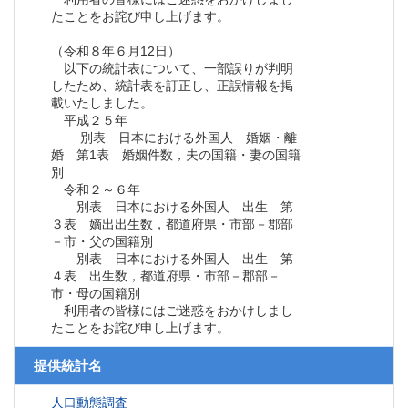
たことをお詫び申し上げます。
（令和８年６月12日）
以下の統計表について、一部誤りが判明
したため、統計表を訂正し、正誤情報を掲
載いたしました。
平成２５年
別表 日本における外国人 婚姻・離
婚 第1表 婚姻件数，夫の国籍・妻の国籍
別
令和２～６年
別表 日本における外国人 出生 第
３表 嫡出出生数，都道府県・市部－郡部
－市・父の国籍別
別表 日本における外国人 出生 第
４表 出生数，都道府県・市部－郡部－
市・母の国籍別
利用者の皆様にはご迷惑をおかけしまし
たことをお詫び申し上げます。
提供統計名
人口動態調査