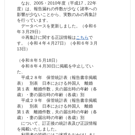
なお、2005・2010年度（平成17，22年
度）は、報告漏れの件数が少なく諸率への
影響が少ないことから、実数のみの再集計
を行っています。
データベースを更新しました。（令和６
年３月29日）
※再集計に関する正誤情報は
こちら
で
す。（令和４年４月27日）（令和６年３月
13日）
（令和８年５月18日）
令和８年４月30日に掲載を中止してい
た、
平成２８年 保管統計表（報告書非掲載
表） 別表 日本における外国人 離婚
第１表 離婚件数，夫の届出時の年齢（各
歳）・妻の届出時の年齢（各歳）別
平成２９年 保管統計表（報告書非掲載
表） 別表 日本における外国人 離婚
第１表 離婚件数，夫の届出時の年齢（各
歳）・妻の届出時の年齢（各歳）別
について、訂正後の統計表及び正誤情報
を掲載いたしました。
利用者の皆様にはご迷惑をおかけしまし