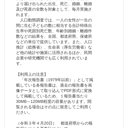
より届け出られた出生、死亡、婚姻、離婚
及び死産の全数を対象として、毎月実施さ
れます。
人口動態調査では、一人の女性が一生の
間に生む子どもの数に相当する合計特殊出
生率や死因別死亡数、年齢別婚姻・離婚件
数などの結果を、全国、都道府県、保健所
などの単位で提供しています。また、人口
推計（総務省）、生命表（厚生労働省）な
ど他の統計や施策に活用されるほか、民間
企業や研究機関でも広く利用されていま
す。
【利用上の注意】
「年次報告書（1979年以前）」として掲
載している各報告書は、過去の報告書を画
像データとして取り込んでPDF形式に変換
して掲載しているため、１報告書当たり
30MB～120MB程度の容量があります。閲
覧される場合はその点に留意してご利用く
ださい。
（令和３年４月20日） 都道府県からの報