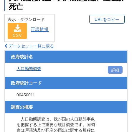
死亡
表示・ダウンロード
URLをコピー
正誤情報
CSV
データセット一覧に戻る
政府統計名
人口動態調査
詳細
政府統計コード
00450011
調査の概要
人口動態調査は、我が国の人口動態事象
を把握する上で重要な統計調査です。同調
査は戸籍法及び死産の届出に関する規程に