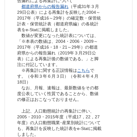
告漏れによる再集計について
都道府県からの報告漏れ
（平成31年３月
29日公表）による再集計を反映した2004～
2017年（平成16～29年）の確定数・保管統
計表・保管統計表（都道府県編）の各統計
表をe-Statに掲載しました。
数値が変更になった統計表については、
「※本表の数値は、2004・2006・2009～
2017年（平成16・18・21～29年）の都道
府県からの報告漏れ（2019年３月29日公
表）による再集計後の数値である。」と脚
注に付記しています。
※再集計に関する正誤情報は
こちら
で
す。（令和３年６月３日）（令和４年４月
18日）
なお、月報、速報は、最新数値をその都
度公表していく性質であることから、数値
の修正はおこなっておりません。
上記、人口動態統計の再集計に伴い、
2005・2010・2015年度（平成17，22，27
年度）の人口動態職業･産業別統計について
も、再集計を反映した統計表をe-Statに掲載
しました。