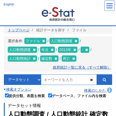
メ
English
イ
ン
コ
ン
テ
ン
ツ
トップページ
統計データを探す
ファイル
に
移
動
選択条件:
ファイル
人口動態調査
人口動態調査
年次
2013年
-
人口動態統計
確定数
死亡
政府統計一覧に戻る（すべて解除）
検索オプション
検索のしかた
提供分類、表題を検索
データベース、ファイル内を検索
データセット情報
人口動態調査 / 人口動態統計 確定数