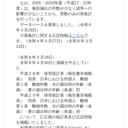
なお、2005・2010年度（平成17，22年
度）は、報告漏れの件数が少なく諸率への
影響が少ないことから、実数のみの再集計
を行っています。
データベースを更新しました。（令和６
年３月29日）
※再集計に関する正誤情報は
こちら
で
す。（令和４年４月27日）（令和６年３月
13日）
（令和８年５月18日）
令和８年４月30日に掲載を中止してい
た、
平成２８年 保管統計表（報告書非掲載
表） 別表 日本における外国人 離婚
第１表 離婚件数，夫の届出時の年齢（各
歳）・妻の届出時の年齢（各歳）別
平成２９年 保管統計表（報告書非掲載
表） 別表 日本における外国人 離婚
第１表 離婚件数，夫の届出時の年齢（各
歳）・妻の届出時の年齢（各歳）別
について、訂正後の統計表及び正誤情報
を掲載いたしました。
利用者の皆様にはご迷惑をおかけしまし