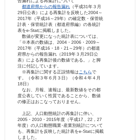
告漏れによる再集計について
都道府県からの報告漏れ
（平成31年３月
29日公表）による再集計を反映した2004～
2017年（平成16～29年）の確定数・保管統
計表・保管統計表（都道府県編）の各統計
表をe-Statに掲載しました。
数値が変更になった統計表については、
「※本表の数値は、2004・2006・2009～
2017年（平成16・18・21～29年）の都道
府県からの報告漏れ（2019年３月29日公
表）による再集計後の数値である。」と脚
注に付記しています。
※再集計に関する正誤情報は
こちら
で
す。（令和３年６月３日）（令和４年４月
18日）
なお、月報、速報は、最新数値をその都
度公表していく性質であることから、数値
の修正はおこなっておりません。
上記、人口動態統計の再集計に伴い、
2005・2010・2015年度（平成17，22，27
年度）の人口動態職業･産業別統計について
も、再集計を反映した統計表をe-Statに掲載
しました。