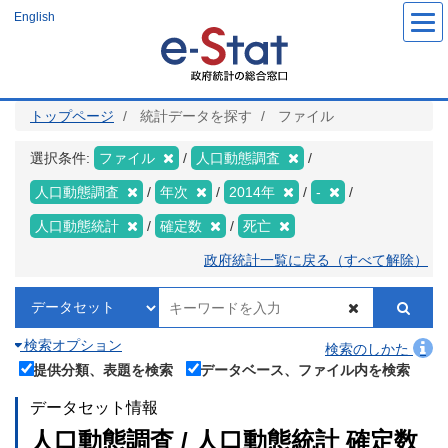
メ
English
イ
ン
コ
ン
テ
ン
ツ
トップページ
統計データを探す
ファイル
に
移
動
選択条件:
ファイル
人口動態調査
人口動態調査
年次
2014年
-
人口動態統計
確定数
死亡
政府統計一覧に戻る（すべて解除）
検索オプション
検索のしかた
提供分類、表題を検索
データベース、ファイル内を検索
データセット情報
人口動態調査 / 人口動態統計 確定数