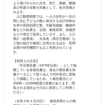
より届け出られた出生、死亡、婚姻、離婚
及び死産の全数を対象として、毎月実施さ
れます。
人口動態調査では、一人の女性が一生の
間に生む子どもの数に相当する合計特殊出
生率や死因別死亡数、年齢別婚姻・離婚件
数などの結果を、全国、都道府県、保健所
などの単位で提供しています。また、人口
推計（総務省）、生命表（厚生労働省）な
ど他の統計や施策に活用されるほか、民間
企業や研究機関でも広く利用されていま
す。
【利用上の注意】
「年次報告書（1979年以前）」として掲
載している各報告書は、過去の報告書を画
像データとして取り込んでPDF形式に変換
して掲載しているため、１報告書当たり
30MB～120MB程度の容量があります。閲
覧される場合はその点に留意してご利用く
ださい。
（令和３年４月20日） 都道府県からの報