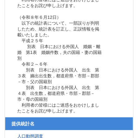
たことをお詫び申し上げます。
（令和８年６月12日）
以下の統計表について、一部誤りが判明
したため、統計表を訂正し、正誤情報を掲
載いたしました。
平成２５年
別表 日本における外国人 婚姻・離
婚 第1表 婚姻件数，夫の国籍・妻の国籍
別
令和２～６年
別表 日本における外国人 出生 第
３表 嫡出出生数，都道府県・市部－郡部
－市・父の国籍別
別表 日本における外国人 出生 第
４表 出生数，都道府県・市部－郡部－
市・母の国籍別
利用者の皆様にはご迷惑をおかけしまし
たことをお詫び申し上げます。
提供統計名
人口動態調査