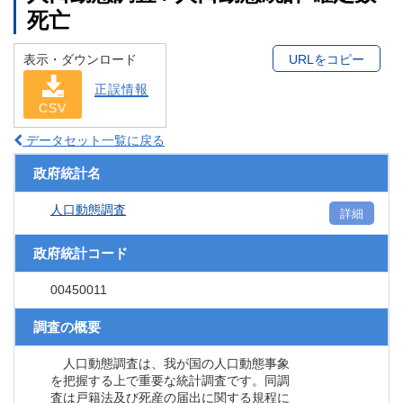
死亡
表示・ダウンロード
URLをコピー
正誤情報
CSV
データセット一覧に戻る
政府統計名
人口動態調査
詳細
政府統計コード
00450011
調査の概要
人口動態調査は、我が国の人口動態事象
を把握する上で重要な統計調査です。同調
査は戸籍法及び死産の届出に関する規程に